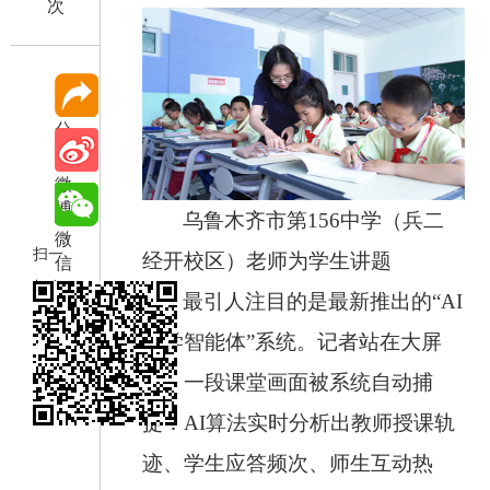
次
分
享
微
博
乌鲁木齐市第156中学（兵二
微
扫一
经开校区）老师为学生讲题
信
扫在
最引人注目的是最新推出的“AI
手机
教学智能体”系统。记者站在大屏
打开
前，一段课堂画面被系统自动捕
当前
页
捉：AI算法实时分析出教师授课轨
迹、学生应答频次、师生互动热