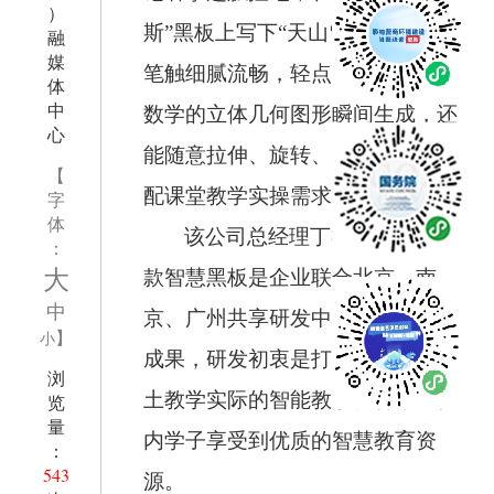
）
斯”黑板上写下“天山雪松”四个字，
融
媒
笔触细腻流畅，轻点工具栏，小学
体
中
数学的立体几何图形瞬间生成，还
心
能随意拉伸、旋转、剖切，完美适
【
配课堂教学实操需求。
字
体
该公司总经理丁礼平介绍，这
：
大
款智慧黑板是企业联合北京、南
中
京、广州共享研发中心自主攻关的
】
小
成果，研发初衷是打造贴合新疆本
浏
土教学实际的智能教学设备，让疆
览
量
内学子享受到优质的智慧教育资
：
543
源。