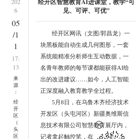
经开区智慧教育AI进课堂，教学“可
202
见、可评、可优”
6
05
/1
经开区网讯（文图/郭昌龙）一
1
块黑板能自动生成几何图形，一套
系统能精准分析师生互动数据，一
17:
13
名青年教师的每节课都能获得AI给
来
出的改进建议……如今，人工智能
源
正深度融入教育教学全过程。
：
经
5月8日，在乌鲁木齐经济技术
开
开发区（头屯河区）新疆奥维斯信
区
（
息技术有限公司智慧教育展厅内，
头
区
记者拿起触控笔，在“AWS奥维