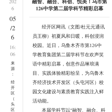
融智、融合、科创、悦美！乌市第
202
126中学第二届学科节精彩启幕
6
05
/2
经开区网讯（文图/
杜元元
通讯
6
员
王柳
）
初夏风和日暖，科创浸润
校园。近日，乌鲁木齐市第
126
中
16:
06
学教育集团第二届学科节在欢声笑
来
语中精彩启幕，创意作品琳琅满
源
目、实践体验精彩纷呈，为乌鲁木
：
经
齐经济技术开发区（头屯河区）校
开
园文化建设与素质教育实践注入鲜
区
（
活动能。
头
区
本届学科节以
“融智、融合、科