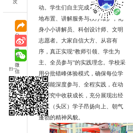
次
动。学生们自主完成作品创作、场
地布置、讲解服务与秩序维护，化
身小小讲解员、科创设计师、文明
分
志愿者。大家自信大方、从容有
享
微
序，真正实现
“教师引领、学生为
博
主、全员参与”的实践理念。学校采
微
扫一
信
用分批错峰体验模式，确保每位学
扫在
生都能深度参与、全程实践，在动
手机
手探究中收获成长，充分展现出经
打开
当前
开区（头区）学子昂扬向上、朝气
页
蓬勃的精神风貌。