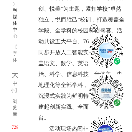
）
创、悦美”为主题，紧扣学校“卓然
融
媒
独立，悦而胜己”校训，打造覆盖全
体
中
学段、全学科的校园科创盛宴。活
心
动共设五大平台、
76
个活动项目，
【
同步开放人工智能实验室展示，涵
字
体
盖语文、数学、英语、道德与法
：
大
治、科学、信息科技、音体美、史
中
地理化等全部学科，以跨界融合、
】
小
沉浸式实践为鲜明特色，为学生搭
浏
建起创新实践、全面发展的优质平
览
量
台。
：
728
活动现场热闹非凡、创意涌