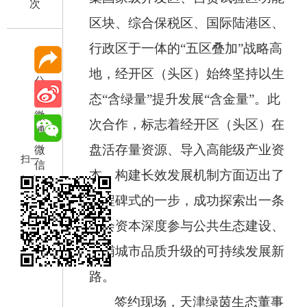
次
区块、综合保税区、国际陆港区、
行政区于一体的
“五区叠加”战略高
地，经开区（头区）始终坚持以生
分
享
态“含绿量”提升发展“含金量”。此
微
次合作，标志着经开区（头区）在
博
微
盘活存量资源、导入高能级产业资
扫一
信
本、构建长效发展机制方面迈出了
扫在
里程碑式的一步，成功探索出一条
手机
打开
社会资本深度参与公共生态建设、
当前
反哺城市品质升级的可持续发展新
页
路。
签约现场，天津绿茵生态董事