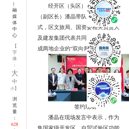
）
经开区（头区）管委会副主任
融
媒
（副区长）潘晶带队参加签约仪
体
式，区文旅局、国资委相关负责人
中
心
及建发集团代表共同参会，成功促
【
成两地企业的
“双向奔赴”。
字
体
：
大
中
】
小
浏
览
签约现场
量
潘晶在现场发言中表示，作为
：
628
集国家级开发区、自贸试验区功能