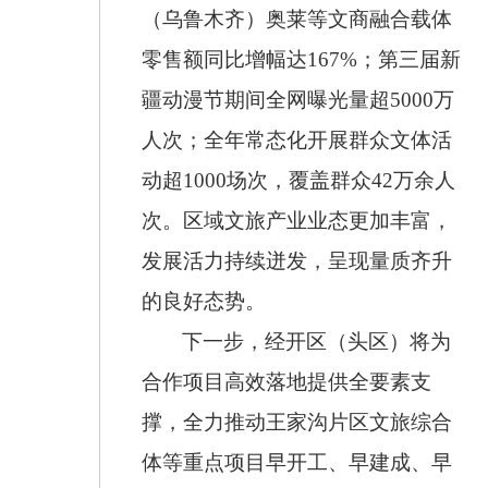
（乌鲁木齐）奥莱等文商融合载体
零售额同比增幅达
167%
；第三届新
疆动漫节期间全网曝光量超
5000
万
人次；全年常态化开展群众文体活
动超
1000
场次，覆盖群众
42
万余人
次。区域文旅产业业态更加丰富，
发展活力持续迸发，呈现量质齐升
的良好态势。
下一步，经开区（头区）将为
合作项目高效落地提供全要素支
撑，全力推动王家沟片区文旅综合
体等重点项目早开工、早建成、早