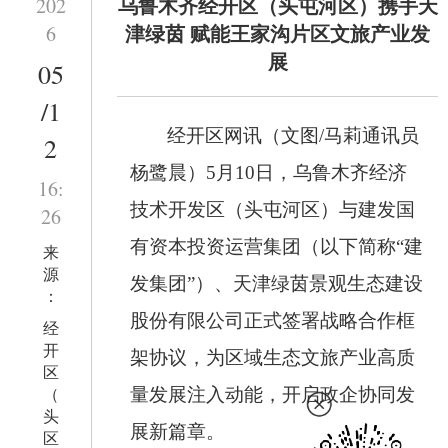
乌鲁木齐经开区（头屯河区）携手天
202
津绿茵 赋能王家沟片区文旅产业发
6
展
05
/1
经开区网讯（
文图
/
马莉通讯员
2
杨鹭晨
）
5
月
10
日，乌鲁木齐经济
16:
技术开发区（头屯河区）与建发国
26
有资本投资运营集团（以下简称“建
来
源
发集团”）、天津绿茵景观生态建设
：
股份有限公司正式签署战略合作框
经
开
架协议，为区域生态文旅产业高质
区
（
量发展注入动能，开启政企协同发
头
展新篇章。
区