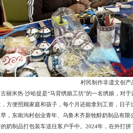
村民制作非遗文创产
民古丽米热
·沙哈提是“马背绣娘工坊”的一名绣娘，对
近，方便照顾家庭和孩子，每个月还能拿到工资，日子
大早，东南沟村创业青年、乌鲁木齐新牧醇奶制品有限
好的奶制品打包装车送往客户手中。
2024
年，在外打拼