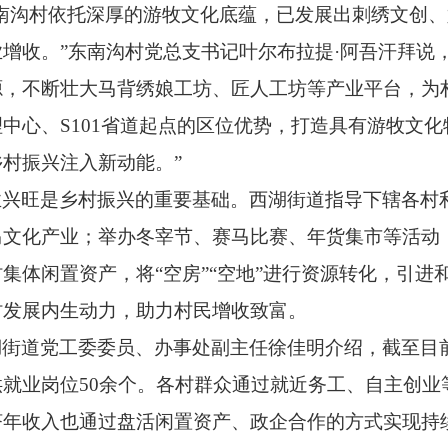
东南沟村依托深厚的游牧文化底蕴，已发展出刺绣文创
增收。”东南沟村党总支书记叶尔布拉提·阿吾汗拜说
源，不断壮大马背绣娘工坊、匠人工坊等产业平台，为
理中心、
S101
省道起点的区位优势，打造具有游牧文化
村振兴注入新动能。”
业兴旺是乡村振兴的重要基础。西湖街道指导下辖各村
马文化产业；举办冬宰节、赛马比赛、年货集市等活动
村集体闲置资产，将
“空房”“空地”进行资源转化，引
村发展内生动力，助力村民增收致富。
湖街道党工委委员、办事处副主任徐佳明介绍，截至目
供就业岗位
50
余个。各村群众通过就近务工、自主创业
济年收入也通过盘活闲置资产、政企合作的方式实现持