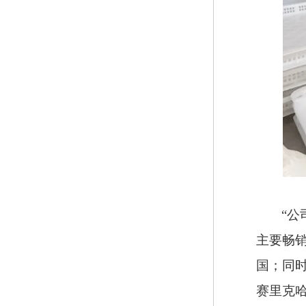
“公
主要畅
国；同
赛里克