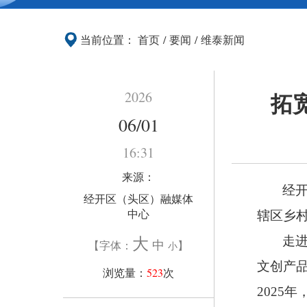
当前位置：
首页
/
要闻
/
维泰新闻
拓
2026
06/01
16:31
来源：
经
经开区（头区）融媒体
中心
辖区乡
大
走
中
【字体：
】
小
文创产
浏览量：
523
次
2025
年