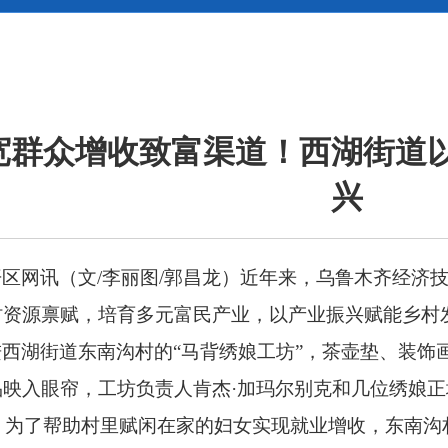
宽群众增收致富渠道！西湖街道
兴
开区网讯（
文
/
李丽图
/
郭昌龙
）
近年来，乌鲁木齐经济
村资源禀赋，培育多元富民产业，以产业振兴赋能乡村
进西湖街道东南沟村的
“马背绣娘工坊”，茶壶垫、装饰
品映入眼帘，工坊负责人肯杰·加玛尔别克和几位绣娘
，为了帮助村里赋闲在家的妇女实现就业增收，东南沟村