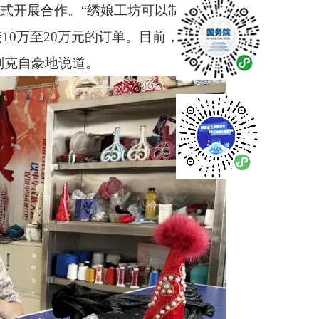
模式开展合作。“绣娘工坊可以制作纸巾
接
10
万至
20
万元的订单。目前，有
8
名绣
别克自豪地说道。