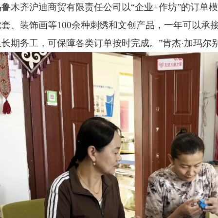
乌鲁木齐沪迪商贸有限责任公司以“企业
+
作坊”的订单
枕套、装饰画等
100
余种刺绣和文创产品，一年可以承
里长期务工，可保障各类订单按时完成。”肯杰·加玛尔