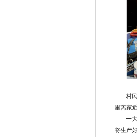
村
里离家
一
将生产