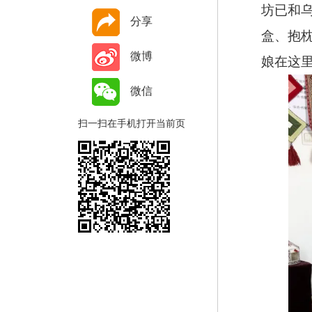
坊已和
分享
盒、抱
微博
娘在这
微信
扫一扫在手机打开当前页