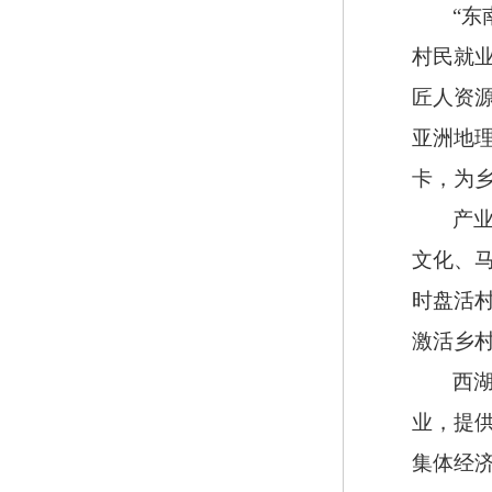
“
村民就业
匠人资
亚洲地
卡，为乡
产
文化、
时盘活
激活乡
西
业，提
集体经