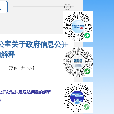
公室关于政府信息公开
的解释
【字体：
大
中
小
】
公开处理决定送达问题的解释
号