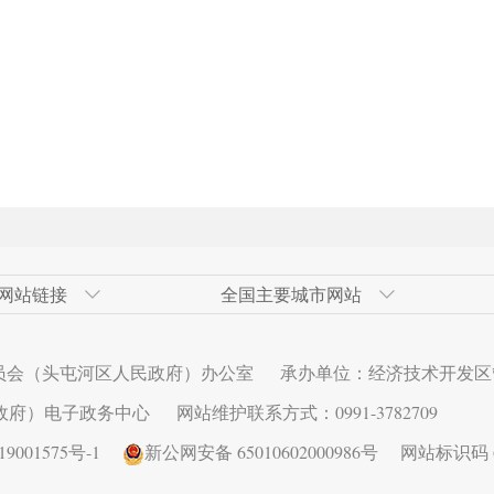
网站链接
全国主要城市网站
发区
网
青岛经济技术开发区
奇台县政府网
广州市
高新技术产业开发区（新市区）
北京经济技
伊犁州人民
大连市
甘泉堡经济
员会（头屯河区人民政府）办公室
承办单位：经济技术开发区
术开发区
西安经济技术开发区
长春市
昆明经济技
济南市
区）
政府）电子政务中心
网站维护联系方式：0991-3782709
发区
秦皇岛经济技术开发区
深圳市
乌鲁木齐县
连云港经济
001575号-1
新公网安备 65010602000986号
网站标识码 65
发区
武汉经济技术开发区
芜湖经济技