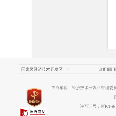
国家级经济技术开发区
政府部门
天津经济技术开发区
新疆维吾尔自治区政府网
上海浦东新区
乌鲁木齐市人民政府
人民网
广州经济技术开
乌鲁木齐市政府
重庆两江新区
米东区
新华网新疆频道
主办单位：经济技术开发区管理委
长沙经济技术开发区
克拉玛依市政府网
成都市
呼和浩特经济技
西安市
苏州工业园区
宁波市
水磨沟区
海南洋浦经济开
厦门市
达坂城区
许可证号：新ICP备19
温州经济技术开发区
营口经济技术开