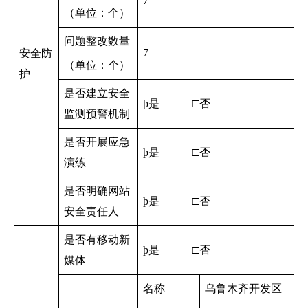
7
（单位：个）
问题整改数量
7
安全防
（单位：个）
护
是否建立安全
þ
是 □否
监测预警机制
是否开展应急
þ
是 □否
演练
是否明确网站
þ
是 □否
安全责任人
是否有移动新
þ
是 □否
媒体
名称
乌鲁木齐开发区