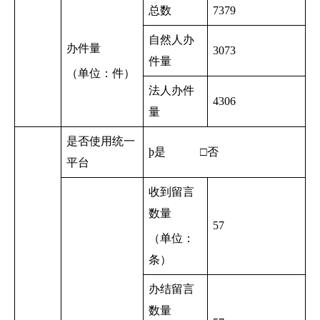
总数
7379
自然人办
办件量
3073
件量
（单位：件）
法人办件
4306
量
是否使用统一
þ
是 □否
平台
收到留言
数量
57
（单位：
条）
办结留言
数量