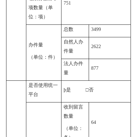
751
项数量（单
位：项）
总数
3499
自然人办
办件量
2622
件量
（单位：件）
法人办件
877
量
是否使用统一
þ
是 □否
平台
收到留言
数量
64
（单位：