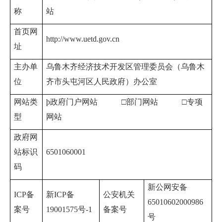
称
站
首页网
http://www.uetd.gov.cn
址
主办单
乌鲁木齐经济技术开发区管理委员会（乌鲁木
位
齐市头屯河区人民政府）办公室
网站类
þ
政府门户网站 □部门网站 □专项
型
网站
政府网
站标识
6501060001
码
新公网安备
ICP
备
新ICP备
公安机关
65010602000986
案号
19001575号-1
备案号
号