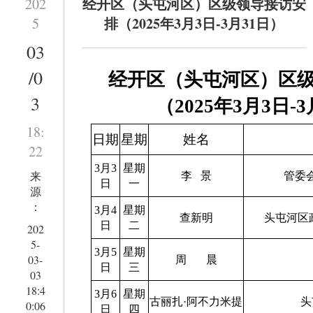
经开区（头屯河区）区级领导接访安
202
排（2025年3月3日-3月31日）
5
03
/0
经开区（头屯河区）区
3
（
2025
年
3
月
3
日
-3
18:
日期
星期
姓名
22
3月3
星期
来
李
景
管委
日
一
源
：
3月4
星期
查新明
头屯河区
日
二
202
5-
3月5
星期
03-
周
晨
日
三
03
18:4
3月6
星期
古丽扎·阿不力米提
头
0:06
日
四