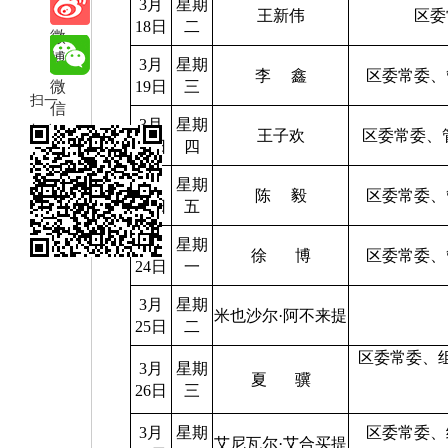
3月
星期
享
王新伟
区委
18日
二
微
博
3月
星期
李
鑫
区委常委、
微
19日
三
扫一
信
3月
星期
扫在
王子欢
区委常委、
20日
四
手机
3月
星期
打开
陈
毅
区委常委、
21日
五
当前
3月
星期
页
徐
博
区委常委、
24日
一
3月
星期
米也沙尔
·
阿不来提
25日
二
区委常委、
3月
星期
夏
骥
26日
三
3月
星期
区委常委、
艾尼瓦尔
·
艾合买提