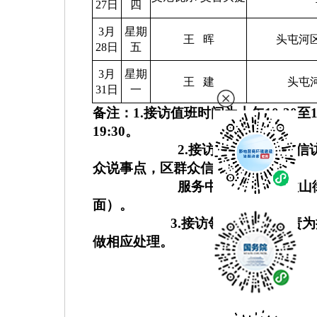
27日
四
3月
星期
王
晖
头屯河
28日
五
3月
星期
王
建
头屯
31日
一
备注：
1.
接访值班时间为上午
10:30
至
19:30
。
2.
接访地点：区群众信
众说事点，区群众信访
服务中心地址为天柱山
面）。
3.
接访领导的工作职责为
做相应处理。