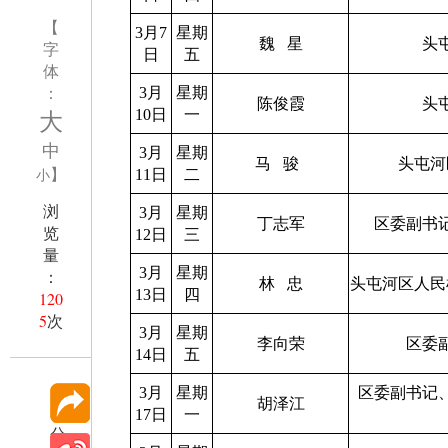
【
3月7
星期
魏
星
头
字
日
五
体
：
3月
星期
陈俊霞
头
大
10日
一
中
3月
星期
马
骏
头屯河
】
小
11日
二
浏
3月
星期
丁志军
区委副书
览
12日
三
量
3月
星期
：
林
忠
头屯河区人民
13日
四
120
5
次
3月
星期
李向荣
区委
14日
五
3月
星期
区委副书记
胡泽江
17日
一
分