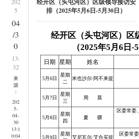
经开区（头屯河区）区级领导接访安
202
排（2025年5月6日-5月30日）
5
04
/3
经开区（头屯河区）区
0
（
2025
年
5
月
6
日
-5
13:
日期
星期
姓名
32
星期
来
5月6日
米也沙尔
·
阿不来提
二
源
：
星期
5月7日
周
晨
202
三
5-
区委常委
星期
04-
5月8日
夏
骥
四
30
13:1
星期
区委常
0:04
5月9日
艾尼瓦尔
·
艾合买提