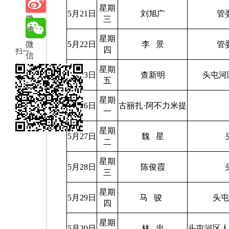
享
星期
5月21日
刘旭广
管
微
三
博
星期
微
5月22日
李
景
管
四
扫一
信
扫在
星期
5月23日
查新明
头屯河
五
手机
打开
星期
5月26日
古丽扎
·
阿不力米提
一
当前
页
星期
5月27日
魏
星
二
星期
5月28日
陈俊霞
三
星期
5月29日
马
骏
头
四
星期
5月30日
林
忠
头屯河区