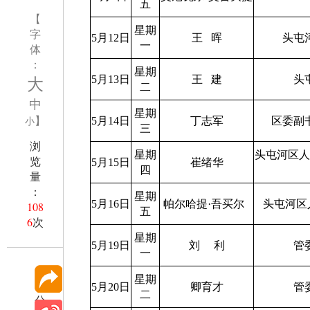
五
【
星期
字
5月12日
王
晖
头屯
一
体
：
星期
大
5月13日
王
建
头
二
中
星期
】
小
5月14日
丁志军
区委副
三
浏
星期
头屯河区
览
5月15日
崔绪华
四
量
：
星期
5月16日
帕尔哈提
·
吾买尔
头屯河区
108
五
6
次
星期
5月19日
刘
利
管
一
星期
5月20日
卿育才
管
二
分