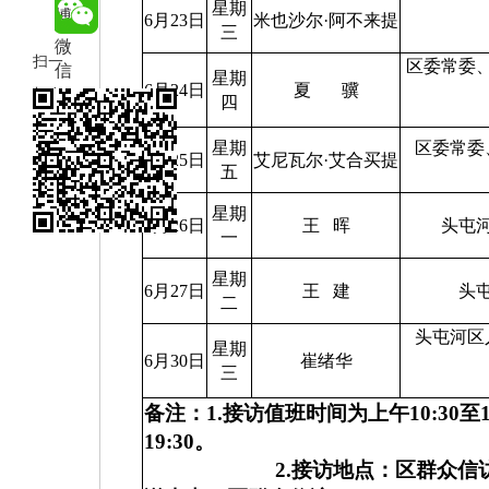
星期
博
6月23日
米也沙尔
·
阿不来提
三
微
扫一
区委常委
信
星期
6月24日
夏
骥
扫在
四
手机
星期
区委常委
打开
6月25日
艾尼瓦尔
·
艾合买提
五
当前
星期
页
6月26日
王
晖
头屯
一
星期
6月27日
王
建
头
二
头屯河区
星期
6月30日
崔绪华
三
备注：
1.
接访值班时间为上午
10:30
至
19:30
。
2.
接访地点：区群众信