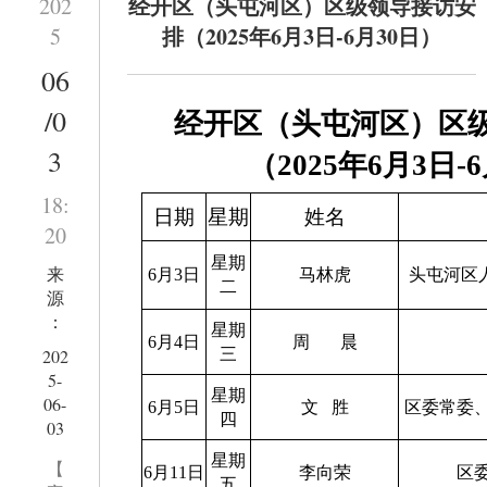
经开区（头屯河区）区级领导接访安
202
排（2025年6月3日-6月30日）
5
06
/0
经开区（头屯河区）区
3
（
2025
年
6
月
3
日
-6
18:
日期
星期
姓名
20
星期
来
6月3日
马林虎
头屯河区
二
源
：
星期
6月4日
周
晨
202
三
5-
星期
06-
6月5日
文
胜
区委常委
四
03
星期
【
6月11日
李向荣
区
五