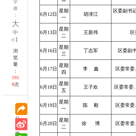
字
体
星期
区委副书
：
6月12日
胡泽江
一
大
星期
中
6月13日
王新伟
区
二
】
小
星期
浏
6月16日
丁志军
区委副
三
览
量
星期
6月17日
李
鑫
区委常委
：
四
191
8
次
星期
6月18日
王子欢
区委常委
五
星期
6月19日
陈
毅
区委常委
一
分
星期
6月20日
徐
博
区委常委
享
二
微