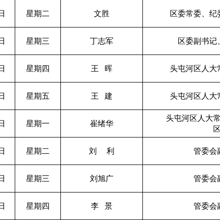
1日
星期二
文胜
区委常委、纪
2日
星期三
丁志军
区委副书记
3日
星期四
王
晖
头屯河区人大
4日
星期五
王
建
头屯河区人大
头屯河区人大
7日
星期一
崔绪华
8日
星期二
刘
利
管委会
9日
星期三
刘旭广
管委会
0日
星期四
李
景
管委会