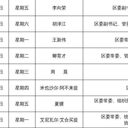
0日
星期五
李向荣
区委副
1日
星期六
胡泽江
区委副书记、管
3日
星期一
王新伟
区委
4日
星期二
卿育才
区委常委、
5日
星期三
周
晨
6日
星期四
米也沙尔
·
阿不来提
区委常委、组织
7日
星期五
夏骥
区委常委、
0日
星期一
艾尼瓦尔
·
艾合买提