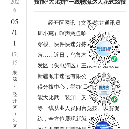
技能“大比拼”一线物流达人花式炫技
202
6
05
经开区网讯（文图/陈龙通讯员
/1
周小惠）哨声急促响起、叉车灵活
1
穿梭、快件快速分拣、码垛干脆利
17:
落……近日，乌鲁木齐经济技术开
15
发区（头屯河区）王家沟街道联合
来
新疆顺丰速运有限公司乌鲁木齐安
源
：
得分拨中心，举办“工会杯”职业技
经
能大比武。装卸、叉车、快件分拣
开
区
等一线从业人员同台竞技、以赛促
（
练，全方位展现新就业形态劳动者
头
区