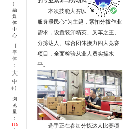
的专业素养与劳动风采。
）
融
本次技能大赛以“技能筑匠心·
媒
服务暖民心”为主题，紧扣分拨作业
体
中
需求，设置装卸精英、叉车之王、
心
分拣达人、综合团体接力四大竞赛
【
字
项目，全面检验从业人员实操水
体
平。
：
大
中
】
小
浏
览
量
：
116
选手正在参加分拣达人比赛项