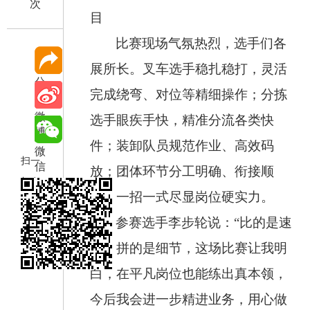
次
目
比赛现场气氛热烈，选手们各
展所长。叉车选手稳扎稳打，灵活
分
完成绕弯、对位等精细操作；分拣
享
微
选手眼疾手快，精准分流各类快
博
件；装卸队员规范作业、高效码
微
扫一
信
放；团体环节分工明确、衔接顺
扫在
畅，一招一式尽显岗位硬实力。
手机
参赛选手李步轮说：“比的是速
打开
当前
度，拼的是细节，这场比赛让我明
页
白，在平凡岗位也能练出真本领，
今后我会进一步精进业务，用心做