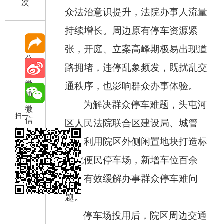
次
众法治意识提升，法院办事人流量
持续增长。周边原有停车资源紧
张，开庭、立案高峰期极易出现道
分
路拥堵，违停乱象频发，既扰乱交
享
微
通秩序，也影响群众办事体验。
博
为解决群众停车难题，头屯河
微
扫一
信
区人民法院联合区建设局、城管
扫在
局，利用院区外侧闲置地块打造标
手机
准化便民停车场，新增车位百余
打开
当前
处，有效缓解办事群众停车难问
页
题。
停车场投用后，院区周边交通