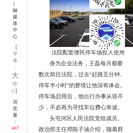
）
融
媒
体
中
心
【
法院配套便民停车场投入使用
字
体
身为企业法务，王磊每月都要
：
大
数次前往法院，过去
“赶路五分钟、
中
停车半小时”的窘境让他深有体会。
】
小
停车场启用后，他出行办事从容不
浏
少，不必再为寻找车位费心奔波。
览
量
头屯河区人民法院党组成员、
：
467
政治部主任邓陈子涵介绍，随着群