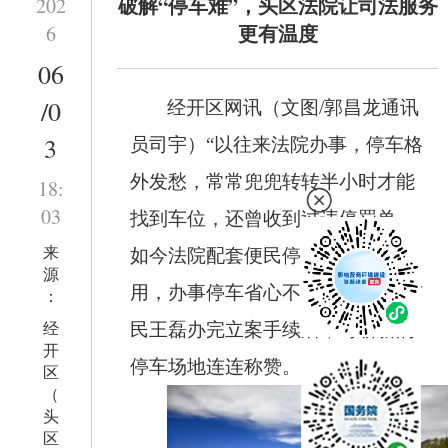
破解“停车难”，头区法院让司法服务
202
更有温度
6
06
/0
经开区网讯（文图/郭昌龙
通讯
3
员
司宇
）
“以往来法院办事，停车格
外发愁，常常兜兜转转半小时才能
18:
03
找到车位，还曾收到过违停罚单。
来
如今法院配套便民停车场正式投
源
用，办事停车省心不少。”近日，市
：
经
民王磊办完立案手续后，对崭新的
开
停车场地连连称赞。
区
（
头
区