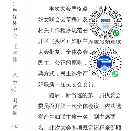
）
本次大会严格遵照《中华全国
融
媒
妇女联合会章程》及妇女代表大会
体
中
相关工作程序规范召开。会上，经
心
开区（头区）妇联主席董秀娟宣读
【
大会批复。全体参会妇女代表秉持
字
体
民主、公正的原则，通过无记名投
：
大
票方式，民主选举产生新疆软件园
中
妇联新一届执委会委员。
】
小
随后，新当选的第一届执委会
浏
委员召开第一次全体会议，依法选
览
量
举产生妇联主席一名、副主席两
：
443
名。此次大会各项既定议程全部顺