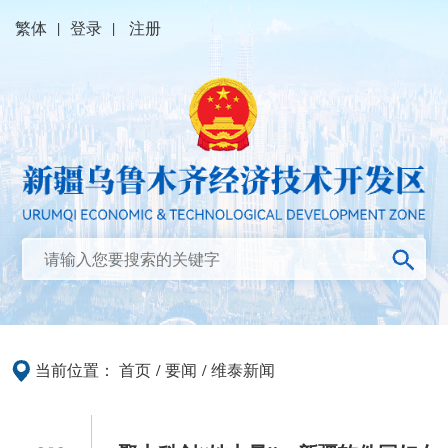
繁体
|
登录
|
注册
当前位置：
首页
/
要闻
/
维泰新闻