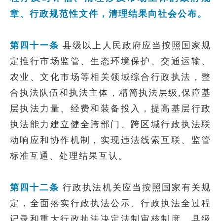
章、行政规范性文件，清理结果向社会公布。
第四十ー条
县级以上人民政府应当按照国家规
定推行市场监管、生态环境保护、交通运输、
农业、文化市场等相关领域综合行政执法，整
合执法队伍和执法主体，精简执法层级,保障基
层执法力
量、经费和装备投入，提高基层行政
执法能力建立健全跨部门、跨区堿行政执法联
动响应和协作机制，实现违法线索互联、监管
标准互通、处理结果互认。
第四十二条
行政执法机关应当按照国家有关规
定，全面落实行政执法公示、行政执法全过程
记录和重大行政执法决定法制审核制度。
县级