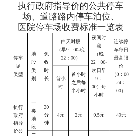
执行政府指导价的公共停车
场、道路路内停车泊位、
医院停车场收费标准一览表
夜间时
白天时段
连续停
段
（早
9
：
00-
晚
车每日
地
免
（晚
停车
22
：
00
）
最高限
段
收
22
：
00-
场
价
类
时
次日早
类型
首小时
（
0
：
00-
别
长
首小
9
：
之后每
24
：
时
00
）每
半小时
00
）
小时
一
30
执行
类
分
4
元
2
元
0.5
元
40
元
政府
地
钟
指导
段
价公
二