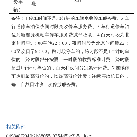
务车
段
辆）
备注：
1.
停车时间不足
30
分钟的车辆免收停车服务费。
2.
车
行道停车泊位夜间时段免收停车服务费。
3.
车行道停车泊
位对新能源
机动车
停车服务费减半收取。
4.
白天时段为北
京时间早
9
：
00
至晚
22
：
00
，夜间时段为北京时间晚
22
：
00
至次日早
9
：
00
。跨时段停车的，跨时段不足
1
个计时单
位的，跨时段部分按照上一时段的收费标准计费，跨时段
超过
1
个计时单位的，白天和夜间分别累计计费。
5.
连续停
车达到最高限价的，按最高限价计费；连续停放跨日的，
每一自然日计收一次停放服务费。
相关附件：
d498a8f294fb2b88055a935445be3b5c.docx