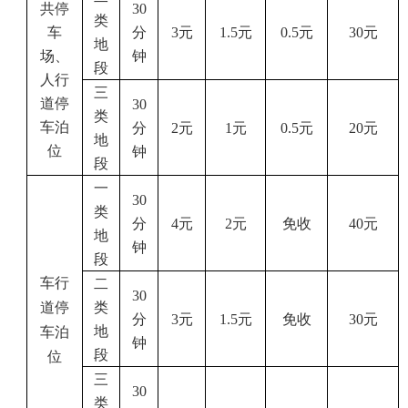
共停
30
类
车
分
3
元
1.5
元
0.5
元
30
元
地
场、
钟
段
人行
三
道停
30
类
车泊
分
2
元
1
元
0.5
元
20
元
地
位
钟
段
一
30
类
分
4
元
2
元
免收
40
元
地
钟
段
车行
二
30
道停
类
分
3
元
1.5
元
免收
30
元
地
车泊
钟
段
位
三
30
类