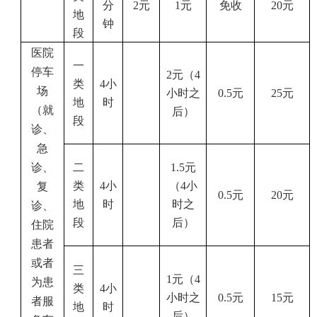
分
2
元
1
元
免收
20
元
地
钟
段
医院
一
停车
2
元（
4
类
4
小
场
小时之
0.5
元
25
元
地
时
（就
后）
段
诊、
急
诊、
二
1.5
元
类
4
小
（
4
小
复
0.5
元
20
元
地
时
时之
诊、
段
后）
住院
患者
或者
三
1
元（
4
为患
类
4
小
小时之
0.5
元
15
元
者服
地
时
后）