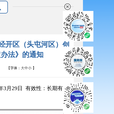
发《经开区（头屯河区）创
定办法》的通知
【字体：
大
中
小
】
年3月29日
有效性：长期有