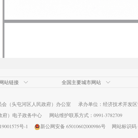
网站链接
全国主要城市网站
发区
网
青岛经济技术开发区
奇台县政府网
广州市
高新技术产业开发区（新市区）
北京经济技
伊犁州人民
大连市
甘泉堡经济
员会（头屯河区人民政府）办公室
承办单位：经济技术开发区
术开发区
西安经济技术开发区
长春市
昆明经济技
济南市
区）
政府）电子政务中心
网站维护联系方式：0991-3782709
发区
秦皇岛经济技术开发区
深圳市
乌鲁木齐县
连云港经济
001575号-1
新公网安备 65010602000986号
网站标识码 65
发区
武汉经济技术开发区
芜湖经济技