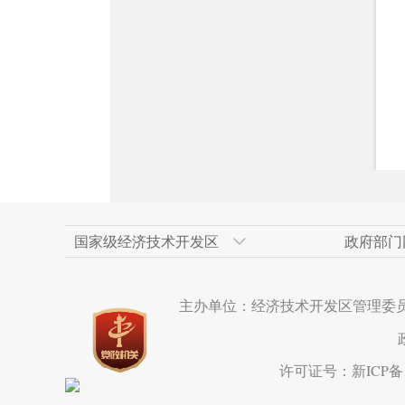
国家级经济技术开发区
政府部门
天津经济技术开发区
新疆维吾尔自治区政府网
上海浦东新区
乌鲁木齐市人民政府
人民网
广州经济技术开
乌鲁木齐市政府
重庆两江新区
米东区
新华网新疆频道
主办单位：经济技术开发区管理委
长沙经济技术开发区
克拉玛依市政府网
成都市
呼和浩特经济技
西安市
苏州工业园区
宁波市
水磨沟区
海南洋浦经济开
厦门市
达坂城区
许可证号：新ICP备19
温州经济技术开发区
营口经济技术开