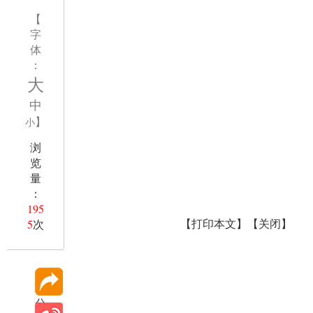
【
字
体
：
大
中
】
小
浏
览
量
：
195
【打印本文】
【关闭】
5
次
分