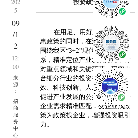
投资政策
202
5
09
在用足、用好上位产业优
/1
惠政策的同时，在法定权限内，
2
围绕我区
“
3+2
”
现代化产业体
12:
系，精准定位产业发展方向，针
00
对重点领域和关键环节，研究出
来
台细分行业的投资拉动、提质增
源
效、科技创新、人才集聚等区级
：
促进产业发展的
公共政策
，根据
招
企业需求精准匹配，变企业找政
商
服
策为政策找企业，
增强投资吸引
务
力。
中
心