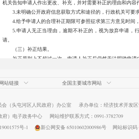
机关告知申请人作出更改、补充，并对需要补正的理由和内容
3.未明确公开政府信息获取方式和途径的，行政机关可要
4.给予申请人的合理补正期限可参照征求第三方意见时间，
5.申请人无正当理由，逾期不补正的，视为放弃申请，
请。
（三）补正结果。
补正原则上不超过一次，申请人补正后仍然无法明确申请
当面或者电话沟通等方式明确其所需获取的政府信息；此后仍
作出无法提供决定。申请人放弃补正后，行政机关对该政府信
网站链接
全国主要城市网站
二、职责区分判断“该不该”
根据《条例》第三十六条、第三十九条的规定，对内容明
发区
网
青岛经济技术开发区
奇台县政府网
广州市
高新技术产业开发区（新市区）
北京经济技
伊犁州人民
大连市
甘泉堡经济
员会（头屯河区人民政府）办公室
承办单位：经济技术开发区
定是否作为政府信息公开申请处理，以及如何处理该申请。
术开发区
西安经济技术开发区
长春市
昆明经济技
济南市
区）
（一）不作为政府信息公开申请处理。
政府）电子政务中心
网站维护联系方式：0991-3782709
发区
秦皇岛经济技术开发区
深圳市
乌鲁木齐县
连云港经济
申请人以政府信息公开申请的形式进行信访、投诉、举报
001575号-1
新公网安备 65010602000986号
网站标识码 65
发区
武汉经济技术开发区
芜湖经济技
作为政府信息公开申请处理并可以告知通过相应渠道提出。