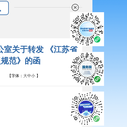
公室关于转发 《江苏省
复规范》的函
【字体：
大
中
小
】