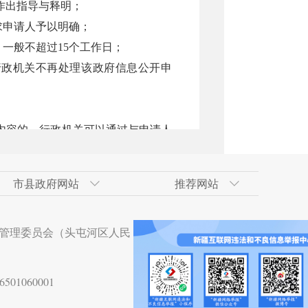
作出指导与释明；
求申请人予以明确；
一般不超过15个工作日；
行政机关不再处理该政府信息公开申
内容的，行政机关可以通过与申请人
达不到补正效果的，可依据客观事实
息公开申请不再处理。
市县政府网站
推荐网站
确的申请，行政机关根据实际情况确
术开发区
政府网
技术开发区（工业
合肥经济技术开发区
吐鲁番地区政府网
南京市
天山区
管理委员会（头屯河区人民
术开发区
贵阳经济技术开发区
杭州市
沙依巴克区
技术开发区
湛江经济技术开发区
等活动，行政机关应当告知申请人不
01060001
术开发区
大亚湾经济技术开发区