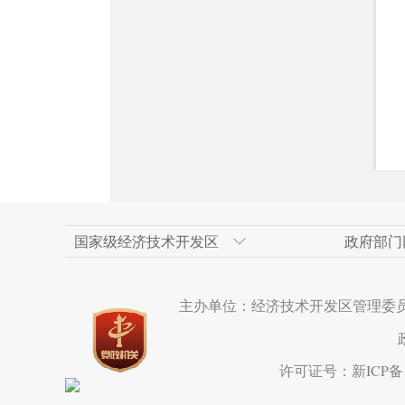
国家级经济技术开发区
政府部门
天津经济技术开发区
新疆维吾尔自治区政府网
上海浦东新区
乌鲁木齐市人民政府
人民网
广州经济技术开
乌鲁木齐市政府
重庆两江新区
米东区
新华网新疆频道
主办单位：经济技术开发区管理委
长沙经济技术开发区
克拉玛依市政府网
成都市
呼和浩特经济技
西安市
苏州工业园区
宁波市
水磨沟区
海南洋浦经济开
厦门市
达坂城区
许可证号：新ICP备19
温州经济技术开发区
营口经济技术开