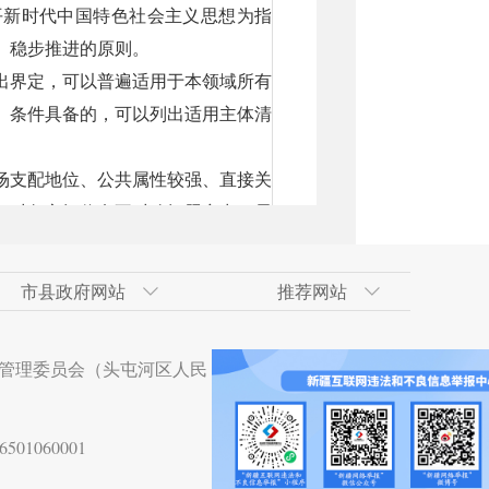
新时代中国特色社会主义思想为指
、稳步推进的原则。
出界定，可以普遍适用于本领域所有
。条件具备的，可以列出适用主体清
场支配地位、公共属性较强、直接关
务对象之间信息不对称问题突出、需
主，原则上不采取依申请公开的方
市县政府网站
推荐网站
应当明确办理期限、处理方式、监督
术开发区
政府网
技术开发区（工业
合肥经济技术开发区
吐鲁番地区政府网
南京市
天山区
管理委员会（头屯河区人民
置信息公开咨询窗口，建立健全相应
术开发区
贵阳经济技术开发区
杭州市
沙依巴克区
足服务对象以及社会公众的个性化信
技术开发区
湛江经济技术开发区
站互动交流平台、接受现场咨询等为
01060001
术开发区
大亚湾经济技术开发区
合，避免不当增加公共企事业单位负