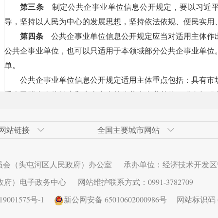
第三条
制定公共企事业单位信息公开规定，要以习近平
导，坚持以人民为中心的发展思想，坚持依法依规、便民实用
第四条
公共企事业单位信息公开规定应当对适用主体作
公共企事业单位，也可以只适用于本领域部分公共企事业单位
单。
公共企事业单位信息公开规定适用主体重点包括：具有市
系人民群众身体健康和生命安全的公共企事业单位，或者与服
要重点加强监管的公共企事业单位。
第五条
公共企事业单位信息公开的方式，以主动公开为
网站链接
全国主要城市网站
式。公共企事业单位信息公开规定对依申请公开作出规定的，
救济渠道等内容，确保依申请公开程序具备可操作性。
发区
网
青岛经济技术开发区
奇台县政府网
广州市
高新技术产业开发区（新市区）
北京经济技
伊犁州人民
大连市
甘泉堡经济
员会（头屯河区人民政府）办公室
承办单位：经济技术开发区
公共企事业单位信息公开规定应当要求公共企事业单位设
术开发区
西安经济技术开发区
长春市
昆明经济技
济南市
区）
政府）电子政务中心
网站维护联系方式：0991-3782709
工作机制，加强沟通协商，限时回应关切，优化咨询服务，满
发区
秦皇岛经济技术开发区
深圳市
乌鲁木齐县
连云港经济
息需求。信息公开咨询窗口设置方式，以开通热线电话或者网
001575号-1
新公网安备 65010602000986号
网站标识码 65
发区
武汉经济技术开发区
芜湖经济技
主，注重与公共企事业单位客户服务热线、移动客户端等的融