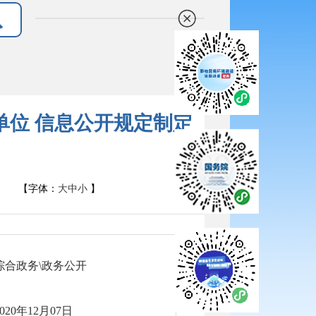
单位 信息公开规定制定
【字体：
大
中
小
】
综合政务\政务公开
2020年12月07日