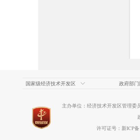
国家级经济技术开发区
政府部门
天津经济技术开发区
新疆维吾尔自治区政府网
上海浦东新区
乌鲁木齐市人民政府
人民网
广州经济技术开
乌鲁木齐市政府
重庆两江新区
米东区
新华网新疆频道
主办单位：经济技术开发区管理委
长沙经济技术开发区
克拉玛依市政府网
成都市
呼和浩特经济技
西安市
苏州工业园区
宁波市
水磨沟区
海南洋浦经济开
厦门市
达坂城区
许可证号：新ICP备19
温州经济技术开发区
营口经济技术开