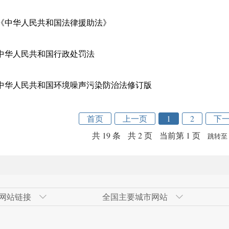
《中华人民共和国法律援助法》
中华人民共和国行政处罚法
中华人民共和国环境噪声污染防治法修订版
首页
上一页
1
2
下
共 19 条
共 2 页
当前第 1 页
跳转至
网站链接
全国主要城市网站
发区
网
青岛经济技术开发区
奇台县政府网
广州市
高新技术产业开发区（新市区）
北京经济技
伊犁州人民
大连市
甘泉堡经济