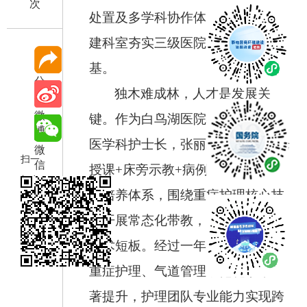
次
处置及多学科协作体系，快速为新
建科室夯实三级医院护理服务根
基。
分
独木难成林，人才是发展关
享
微
键。作为白鸟湖医院呼吸与危重症
博
医学科护士长，张丽牵头打造“理论
微
扫一
信
授课+床旁示教+病例研讨”三位一
扫在
体培养体系，围绕重症护理核心技
手机
术开展常态化带教，精准补齐团队
打开
当前
技术短板。经过一年培育，科室危
页
重症护理、气道管理规范化水平显
著提升，护理团队专业能力实现跨