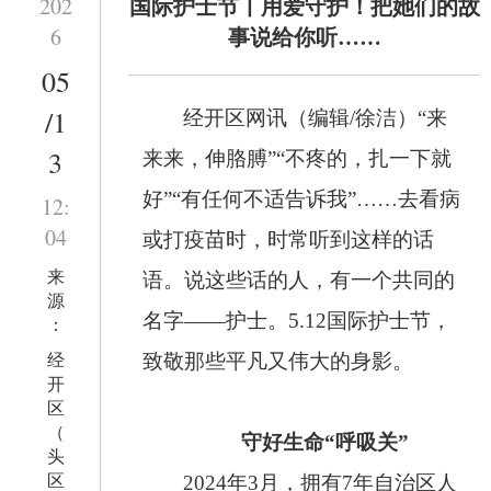
国际护士节丨用爱守护！把她们的故
202
事说给你听……
6
05
/1
经开区网讯（编辑/徐洁）“来
3
来来，伸胳膊”“不疼的，扎一下就
好”“有任何不适告诉我”……去看病
12:
04
或打疫苗时，时常听到这样的话
来
语。说这些话的人，有一个共同的
源
名字——护士。5.12国际护士节，
：
经
致敬那些平凡又伟大的身影。
开
区
（
守好生命“呼吸关”
头
区
2024年3月，拥有7年自治区人