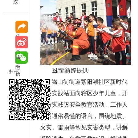
次
分
享
微
博
微
图/邹新婷提供
扫一
信
扫在
嵩山街街道紫阳湖社区新时代
手机
文明实践站面向辖区少年儿童，开
打开
展防灾减灾安全教育活动。工作人
当前
员用通俗易懂的语言，围绕地震、
页
火灾、雷雨等常见灾害类型，讲解