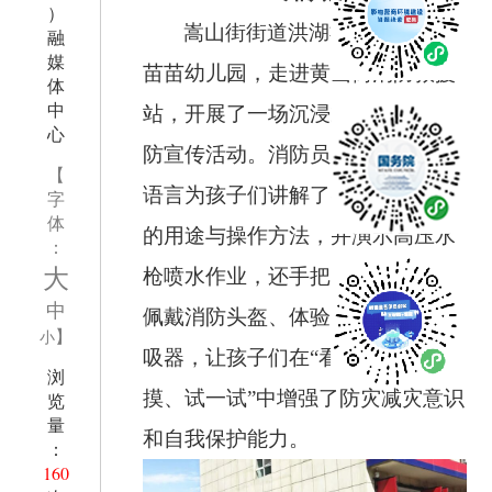
）
嵩山街街道洪湖社区联合辖区
融
媒
苗苗幼儿园，走进黄山街消防救援
体
中
站，开展了一场沉浸式防灾减灾消
心
防宣传活动。消防员用通俗易懂的
【
语言为孩子们讲解了各类消防装备
字
体
的用途与操作方法，并演示高压水
：
大
枪喷水作业，还手把手指导孩子们
中
佩戴消防头盔、体验正压式空气呼
】
小
吸器，让孩子们在“看一看、摸一
浏
摸、试一试”中增强了防灾减灾意识
览
量
和自我保护能力。
：
160