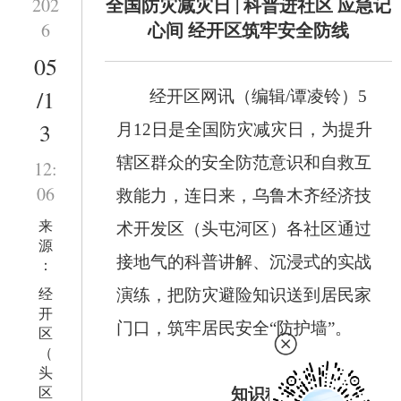
全国防灾减灾日 | 科普进社区 应急记
202
心间 经开区筑牢安全防线
6
05
/1
经开区网讯（编辑/谭凌铃）5
3
月12日是全国防灾减灾日，为提升
辖区群众的安全防范意识和自救互
12:
06
救能力，连日来，乌鲁木齐经济技
来
术开发区（头屯河区）各社区通过
源
接地气的科普讲解、沉浸式的实战
：
经
演练，把防灾避险知识送到居民家
开
门口，筑牢居民安全“防护墙”。
区
（
头
区
知识科普