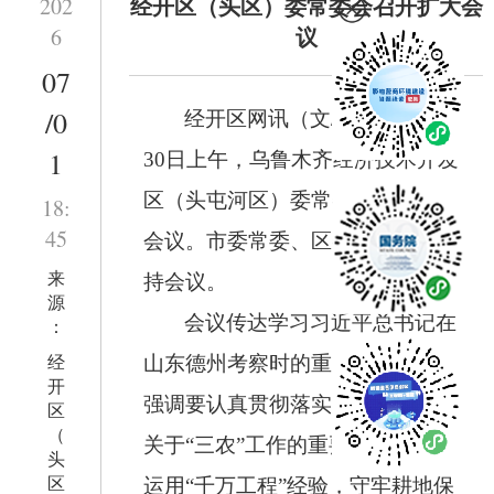
经开区（头区）委常委会召开扩大会
202
议
6
07
/0
经开区网讯（文/区委办）6月
1
30日上午，乌鲁木齐经济技术开发
区（头屯河区）委常委会召开扩大
18:
45
会议。市委常委、区委书记周晨主
来
持会议。
源
会议传达学习习近平总书记在
：
经
山东德州考察时的重要讲话精神。
开
强调要认真贯彻落实习近平总书记
区
（
关于“三农”工作的重要论述，学习
头
区
运用“千万工程”经验，守牢耕地保