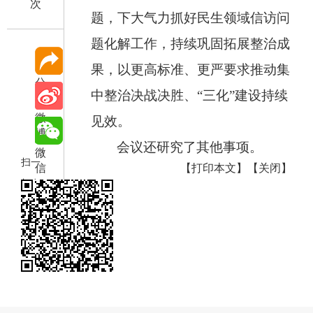
次
题，下大气力抓好民生领域信访问
题化解工作，持续巩固拓展整治成
果，以更高标准、更严要求推动集
分
中整治决战决胜、“三化”建设持续
享
微
见效。
博
会议还研究了其他事项。
微
扫一
信
【打印本文】
【关闭】
扫在
手机
打开
当前
页