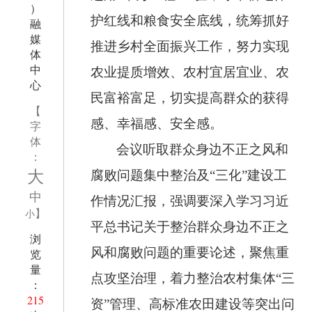
）
护红线和粮食安全底线，统筹抓好
融
媒
推进乡村全面振兴工作，努力实现
体
中
农业提质增效、农村宜居宜业、农
心
民富裕富足，切实提高群众的获得
【
感、幸福感、安全感。
字
体
会议听取群众身边不正之风和
：
大
腐败问题集中整治及“三化”建设工
中
作情况汇报，强调要深入学习习近
】
小
平总书记关于整治群众身边不正之
浏
风和腐败问题的重要论述，聚焦重
览
量
点攻坚治理，着力整治农村集体“三
：
215
资”管理、高标准农田建设等突出问