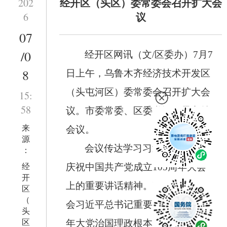
经开区（头区）委常委会召开扩大会
202
议
6
07
/0
经开区网讯（文/区委办
）
7
月
7
8
日上午，乌鲁木齐经济技术开发区
（头屯河区）委常委会召开扩大会
15:
58
议。市委常委、区委书记周晨主持
来
会议。
源
会议传达学习习近平总书记在
：
经
庆祝中国共产党成立
105
周年大会
开
上的重要讲话精神。强调要深刻领
区
（
会习近平总书记重要讲话蕴含的百
头
区
年大党治国理政根本逻辑，深学细