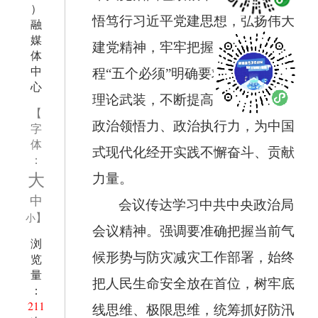
）
悟笃行习近平党建思想，弘扬伟大
融
媒
建党精神，牢牢把握新时代新征
体
中
程“五个必须”明确要求，持续深化
心
理论武装，不断提高政治判断力、
【
政治领悟力、政治执行力，为中国
字
体
式现代化经开实践不懈奋斗、贡献
：
大
力量。
中
会议传达学习中共中央政治局
】
小
会议精神。强调要准确把握当前气
浏
候形势与防灾减灾工作部署，始终
览
量
把人民生命安全放在首位，树牢底
：
211
线思维、极限思维，统筹抓好防汛