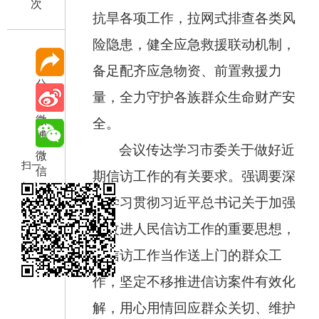
次
抗旱各项工作，拉网式排查各类风
险隐患，健全应急救援联动机制，
备足配齐应急物资、前置救援力
分
量，全力守护各族群众生命财产安
享
微
全。
博
会议传达学习市委关于做好近
微
扫一
信
期信访工作的有关要求。强调要深
扫在
入学习贯彻习近平总书记关于加强
手机
和改进人民信访工作的重要思想，
打开
当前
把信访工作当作送上门的群众工
页
作，坚定不移推进信访案件有效化
解，用心用情回应群众关切、维护