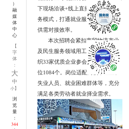
）
下现场洽谈+线上直播带岗”双线服
融
媒
务模式，打通就业服务堵点，提升
体
中
供需对接效率。
心
本次招聘会紧扣商贸物流产业
【
及民生服务领域用工需求，筛选组
字
体
织33家优质企业参会，提供就业岗
：
大
位1084个。岗位适配高校毕业生、
中
失业人员、就业困难群体等，充分
】
小
满足各类劳动者就业择业需求。
浏
览
量
：
344