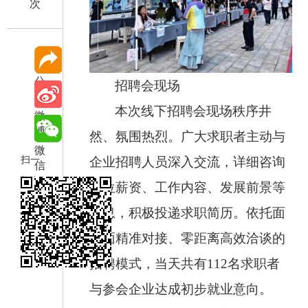
次
分
招聘会现场
享
本次线下招聘会现场秩序井
微
博
然、氛围热烈。广大求职者主动与
微
扫一
企业招聘人员深入交流，详细咨询
信
扫在
岗位薪资、工作内容、发展前景等
手机
信息，积极投递求职简历。依托面
打开
对面精准对接、零距离高效洽谈的
当前
页
招聘模式，当天共有112名求职者
与参会企业达成初步就业意向。