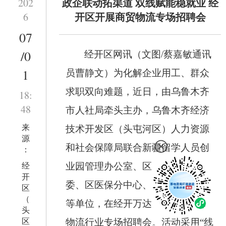
政企联动拓渠道 双线赋能稳就业 经
202
开区开展商贸物流专场招聘会
6
07
/0
经开区网讯（文图/蔡嘉敏通讯
1
员曹静文）为化解企业用工、群众
求职双向难题，近日，由乌鲁木齐
18:
48
市人社局牵头主办，乌鲁木齐经济
来
技术开发区（头屯河区）人力资源
源
和社会保障局联合新疆留学人员创
：
经
业园管理办公室、区总工会、团区
开
委、区医保分中心、各街道办事处
区
（
等单位，在经开万达广场举办商贸
头
区
物流行业专场招聘会。活动采用“线