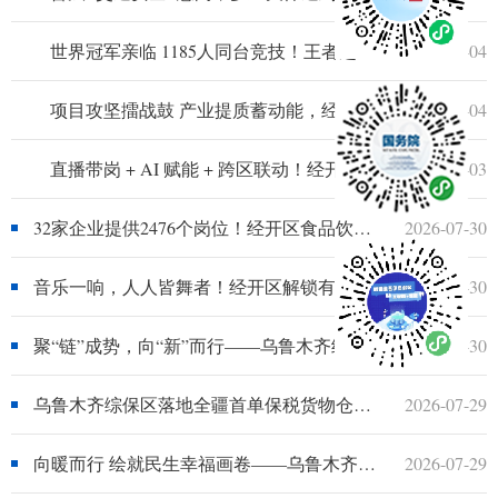
世界冠军亲临 1185人同台竞技！王者之志羽毛球巡回赛乌鲁木齐站火热开赛
2026-08-04
项目攻坚擂战鼓 产业提质蓄动能，经开区重点项目建设蹄疾步稳
2026-08-04
直播带岗 + AI 赋能 + 跨区联动！经开区智慧就业服务解锁新场景
2026-08-03
32家企业提供2476个岗位！经开区食品饮料行业专场招聘会精准发力稳就业
2026-07-30
音乐一响，人人皆舞者！经开区解锁有温度的文旅活动
2026-07-30
聚“链”成势，向“新”而行——乌鲁木齐经开区（头屯河区）产业集群发展纪实
2026-07-30
乌鲁木齐综保区落地全疆首单保税货物仓单质押境外融资业务
2026-07-29
向暖而行 绘就民生幸福画卷——乌鲁木齐经开区（头屯河区）增进民生福祉纪实
2026-07-29