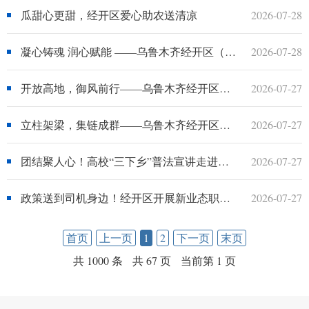
瓜甜心更甜，经开区爱心助农送清凉
2026-07-28
凝心铸魂 润心赋能 ——乌鲁木齐经开区（头屯河区）奋力走好新时代宣传思想文化“赶考路”
2026-07-28
开放高地，御风前行——乌鲁木齐经开区（头屯河区）从内陆腹地到开放前沿的实践探索
2026-07-27
立柱架梁，集链成群——乌鲁木齐经开区（头屯河区）产业进阶之路
2026-07-27
团结聚人心！高校“三下乡”普法宣讲走进企业
2026-07-27
政策送到司机身边！经开区开展新业态职业伤害保障宣讲
2026-07-27
首页
上一页
1
2
下一页
末页
共 1000 条
共 67 页
当前第 1 页