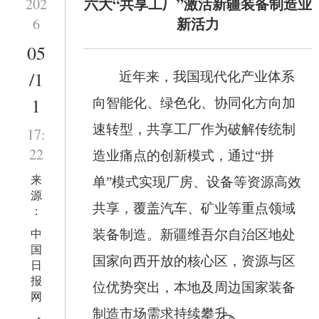
六大“共享工厂”激活新疆装备制造业
202
新活力
6
05
/1
近年来，我国现代化产业体系
1
向智能化、绿色化、协同化方向加
速转型，共享工厂作为破解传统制
17:
22
造业痛点的创新模式，通过
“拼
来
单”模式实现厂房、设备等资源高效
源
共享，覆盖汽车、矿业等重点领域
：
中
装备制造。新疆维吾尔自治区地处
国
国家向西开放的核心区，资源与区
日
报
位优势突出，本地及周边国家装备
网
制造市场需求持续攀升。