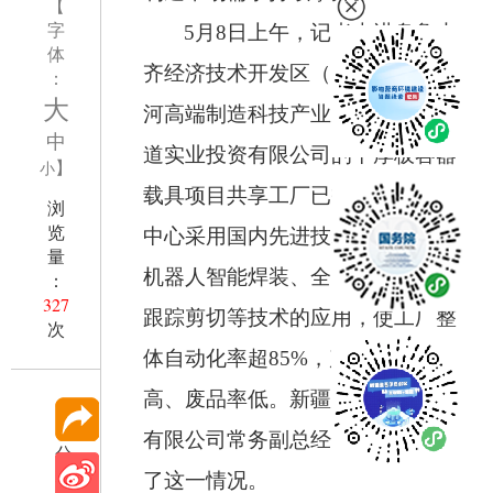
【
字
5
月
8
日上午，记者走进乌鲁木
体
齐经济技术开发区（头屯河区）两
：
大
河高端制造科技产业园内，新疆大
中
道实业投资有限公司的中厚板容器
】
小
载具项目共享工厂已投产运行。该
浏
览
中心采用国内先进技术工艺设备，
量
机器人智能焊装、全自动开卷校平
：
327
跟踪剪切等技术的应用，使工厂整
次
体自动化率超
85%
，产品一致性
高、废品率低。新疆大道实业投资
有限公司常务副总经理赵天祥介绍
分
享
了这一情况。