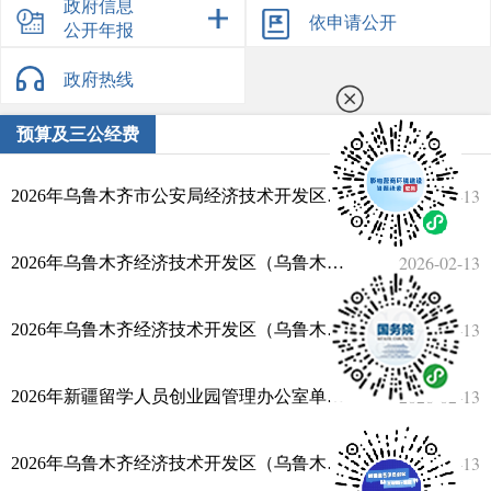
就业领域信息
政府信息
专项债和特别国债信息
依申请公开
公开年报
直达资金信息
政府债务公开专栏
政府网站年度工作报表
政府文件
惠民惠农信息
推进农业供给侧结构性改革
政府会议
政府热线
政府数据
社会信用体系建设
自然资源
政府采购
政务公开标准目录
预算及三公经费
安全生产
公共文化服务及旅游
权责清单
行政许可
交通运输和水利
处罚强制
信用中国
2026-02-13
2026年乌鲁木齐市公安局经济技术开发区（头屯河区）分局预算公开
重大决策预公开
规划公开
公务员考录
议案提案
2026-02-13
2026年乌鲁木齐经济技术开发区（乌鲁木齐市头屯河区）高铁街道办事处预算公开
其他管理服务结果公示
机构职能
法治政府报告
2026-02-13
2026年乌鲁木齐经济技术开发区（乌鲁木齐市头屯河区）北站东路街道办事处预算公开
2026-02-13
2026年新疆留学人员创业园管理办公室单位预算公开
2026-02-13
2026年乌鲁木齐经济技术开发区（乌鲁木齐市头屯河区）人力资源服务中心（外来劳务人员就业服务中心）单位预算公开