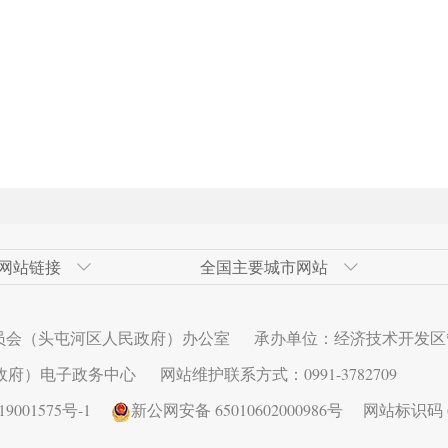
网站链接
全国主要城市网站
发区
网
青岛经济技术开发区
奇台县政府网
广州市
高新技术产业开发区（新市区）
北京经济技
伊犁州人民
大连市
甘泉堡经济
员会（头屯河区人民政府）办公室
承办单位：经济技术开发区
术开发区
西安经济技术开发区
长春市
昆明经济技
济南市
区）
政府）电子政务中心
网站维护联系方式：0991-3782709
发区
秦皇岛经济技术开发区
深圳市
乌鲁木齐县
连云港经济
001575号-1
新公网安备 65010602000986号
网站标识码 65
发区
武汉经济技术开发区
芜湖经济技