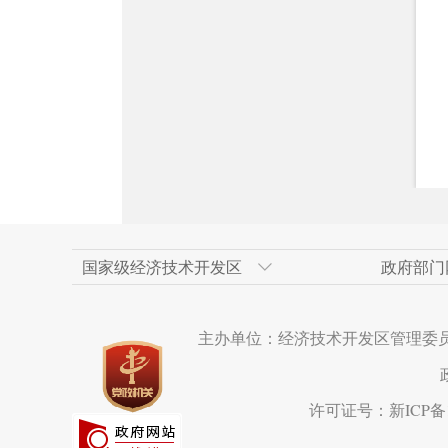
国家级经济技术开发区
政府部门
天津经济技术开发区
新疆维吾尔自治区政府网
上海浦东新区
乌鲁木齐市人民政府
人民网
广州经济技术开
乌鲁木齐市政府
重庆两江新区
米东区
新华网新疆频道
主办单位：经济技术开发区管理委
长沙经济技术开发区
克拉玛依市政府网
成都市
呼和浩特经济技
西安市
苏州工业园区
宁波市
水磨沟区
海南洋浦经济开
厦门市
达坂城区
许可证号：新ICP备19
温州经济技术开发区
营口经济技术开