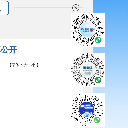
算公开
【字体：
大
中
小
】