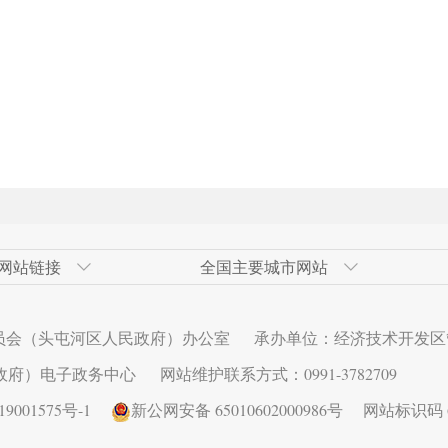
网站链接
全国主要城市网站
发区
网
青岛经济技术开发区
奇台县政府网
广州市
高新技术产业开发区（新市区）
北京经济技
伊犁州人民
大连市
甘泉堡经济
员会（头屯河区人民政府）办公室
承办单位：经济技术开发区
术开发区
西安经济技术开发区
长春市
昆明经济技
济南市
区）
政府）电子政务中心
网站维护联系方式：0991-3782709
发区
秦皇岛经济技术开发区
深圳市
乌鲁木齐县
连云港经济
001575号-1
新公网安备 65010602000986号
网站标识码 65
发区
武汉经济技术开发区
芜湖经济技