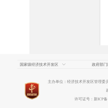
国家级经济技术开发区
政府部门
天津经济技术开发区
新疆维吾尔自治区政府网
上海浦东新区
乌鲁木齐市人民政府
人民网
广州经济技术开
乌鲁木齐市政府
重庆两江新区
米东区
新华网新疆频道
主办单位：经济技术开发区管理委
长沙经济技术开发区
克拉玛依市政府网
成都市
呼和浩特经济技
西安市
苏州工业园区
宁波市
水磨沟区
海南洋浦经济开
厦门市
达坂城区
许可证号：新ICP备19
温州经济技术开发区
营口经济技术开