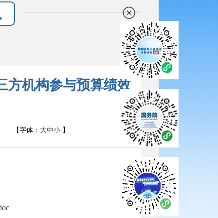
第三方机构参与预算绩效
【字体：
大
中
小
】
oc