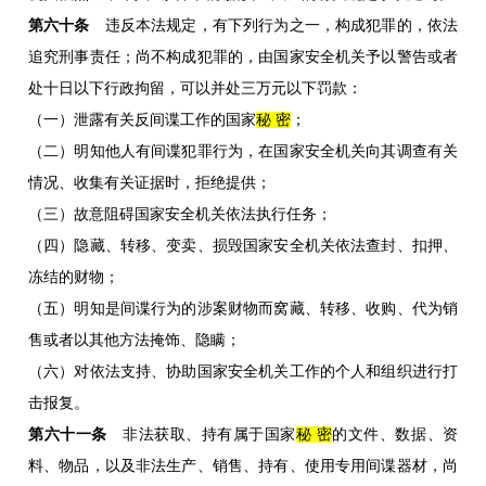
第六十条
违反本法规定，有下列行为之一，构成犯罪的，依法
追究刑事责任；尚不构成犯罪的，由国家安全机关予以警告或者
处十日以下行政拘留，可以并处三万元以下罚款：
（一）泄露有关反间谍工作的国家
秘 密
；
（二）明知他人有间谍犯罪行为，在国家安全机关向其调查有关
情况、收集有关证据时，拒绝提供；
（三）故意阻碍国家安全机关依法执行任务；
（四）隐藏、转移、变卖、损毁国家安全机关依法查封、扣押、
冻结的财物；
（五）明知是间谍行为的涉案财物而窝藏、转移、收购、代为销
售或者以其他方法掩饰、隐瞒；
（六）对依法支持、协助国家安全机关工作的个人和组织进行打
击报复。
第六十一条
非法获取、持有属于国家
秘 密
的文件、数据、资
料、物品，以及非法生产、销售、持有、使用专用间谍器材，尚