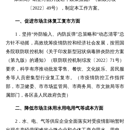
〔2022〕49号），制定本工作方案。
一、促进市场主体复工复市方面
1．
坚持“外防输入、内防反弹”总策略和“动态清零”总
方针不动摇
，高效统筹疫情防控和经济社会发展，
按照
国
务院联防联控机制《关于印发新型冠状病毒肺炎防控方案
（第九版）的通知》（联防联控机制综发
〔
2022
〕71
号
）
要求，
科学有序推动批发零售、餐饮、文化娱乐、居民服
务等人员密集型行业复工复市。（
市疫情防控工作指挥
部，市卫健委、市市场监管局、市商务局、市文旅局等市
属部门，各区县人民政府负责
）
二、降低市场主体用水用电用气等成本方面
2．
水、电、气等供应企业全面落实对受疫情影响暂时
出现生产经营困难的小微企业和个体工商户用水、用电、