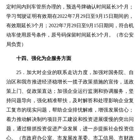
定时间内到车管所办理的，预选号牌确认时间延长3个月；
学习驾驶证明有效期在2022年7月29日至9月15日期间的，
有效期延长3个月；2022年7月29日至9月15日期间，符合机
动车使用原号条件，原号码保留时间延长3个月。
（市公安
局负责）
十四、强化为企服务方面
25．加大对企业的联系走访力度，加强对
国务院、自
治区和我市
推进
经济稳增长一揽子政策措施
的
宣传，
送政
策上门、促政策直达；加强企业
运行监测和协调服务
，
坚
持问题导向，强化精准帮扶，
及时解答和处理影响企业复
工复市的现实问题，帮助企业排忧解难，
增强发展信心；
着力推动解决制约项目开工建设和投资进展缓慢的突出问
题
，
通过狠抓投资促进产业发展，进一步提振社会投资信
心。
（市政府办公室、市发展改革委、市工信局、市财政