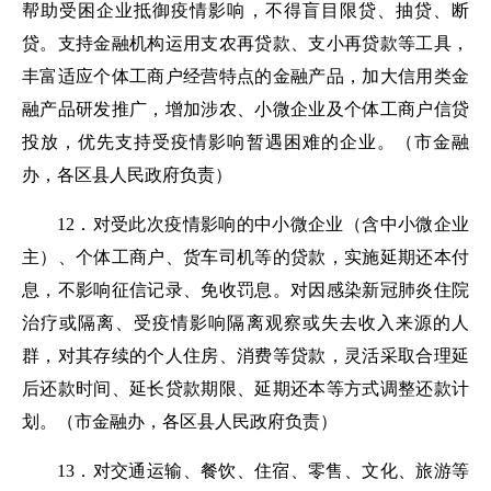
帮助受困企业抵御疫情影响，不得盲目限贷、抽贷、断
贷。
支持金融机构运用支农再贷款、支小再贷款等工具，
丰富适应个体工商户经营特点的金融产品，加大信用类金
融产品研发推广，增加涉农、小微企业及个体工商户信贷
投放，优先支持受疫情影响暂遇困难的企业。（
市金
融
办，各区县人民政府负责
）
1
2
．
对受
此次
疫情影响的中小微企业（含中小微企业
主）、个体工商户、货车司机等的贷款，实施延期还本付
息，不影响征信记录、免收罚息。
对因感染新冠肺炎住院
治疗或隔离、受疫情影响隔离观察或失去收入来源的人
群，对其存续的个人住房、消费等贷款，灵活采取合理延
后还款时间、延长贷款期限、延期还本等方式调整还款计
划。
（
市金
融办，各区县人民政府负责
）
1
3
．对交通运输
、
餐饮、
住宿、
零售、文化、旅游等