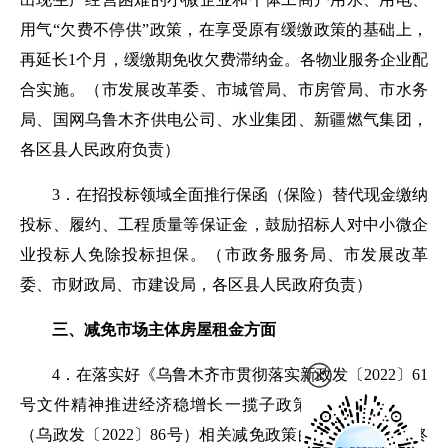
用气“欠费不停供”政策，在享受原有缓缴政策的基础上，
再延长
1
个月，缓缴期免收欠费滞纳金。各物业服务企业配
合实施。（
市发展改革委、市城管局、市房管局、市水务
局、国网乌鲁木齐供电公司、水业集团、新疆燃气集团，
各区县人民政府负责
）
3．
在招投标领域全面推行保函（保险）替代现金缴纳
投标、履约、工程质量等保证金，鼓励招标人对中小微企
业投标人免除投标担保。（
市政务服务局
、
市发展改革
委、市财政局、市建设局，各区县人民政府负责
）
三、减免市场主体房屋租金方面
4．
在落实好《乌鲁木齐市贯彻落实新政发〔2022〕61
号文件精神推进经济稳增长一揽子政策措施实施方案》
（乌政发〔2022〕86号）相关减免政策的基础上，对最终