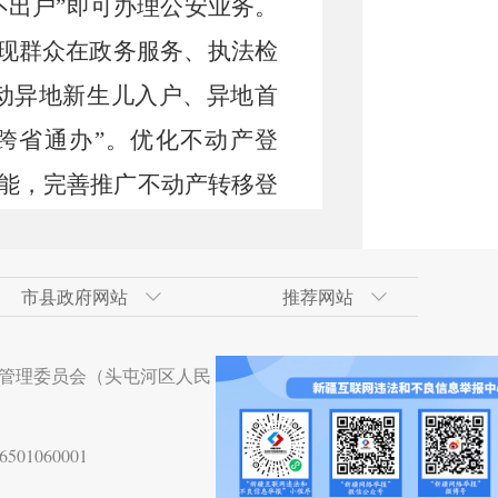
不出户
”即可办理公安业务。
现群众在政务服务、执法检
动异地新生儿入户、异地首
跨省通办
”。优化不动产登
效能，完善推广不动产转移登
联办。
星耀天山
”
“
双百
”、大家唱、
市县政府网站
推荐网站
化文艺小分队、专业院团惠民
术开发区
政府网
技术开发区（工业
合肥经济技术开发区
吐鲁番地区政府网
南京市
天山区
推进
“
戏曲进乡村
”项目，为全
管理委员会（头屯河区人民
术开发区
贵阳经济技术开发区
杭州市
沙依巴克区
每年配送
6
场演出。开展新疆
技术开发区
湛江经济技术开发区
开展全民阅读系列活动和
“
流
01060001
术开发区
大亚湾经济技术开发区
个、全民健身中心
1
个、社会