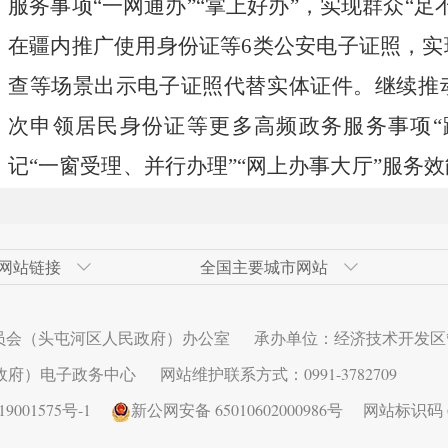
服务事项
“
一网通办
”
“
掌上好办
”，实现群众
“
足
在疆内推广使用身份证等
6
类公安电子证照，实
查等场景出示电子证照代替实体证件。继续推
次申领居民身份证等更多高频政务服务事项
“
记
“
一窗受理、并行办理
”
“
网上办事大厅
”服务
记与水电气联动过户及涉企不动产登记一件事
六、开展文化体育惠民活动。
组织开展
“
群
网站链接
全国主要城市网站
广场舞等群众文化活动。持续开展
“
石榴籽
”文
发区
网
青岛经济技术开发区
奇台县政府网
广州市
高新技术产业开发区（新市区）
北京经济技
伊犁州人民
大连市
甘泉堡经济
演出等区、地、县三级文艺下基层演出。重点
员会（头屯河区人民政府）办公室
承办单位：经济技术开发区
术开发区
西安经济技术开发区
长春市
昆明经济技
济南市
区）
疆
39
个县市
458
个乡镇戏曲进乡村，每个乡镇
政府）电子政务中心
网站维护联系方式：0991-3782709
发区
秦皇岛经济技术开发区
深圳市
乌鲁木齐县
连云港经济
曲子剧、锡伯族
“
汗都春
”濒危剧种惠民演出。
001575号-1
新公网安备 65010602000986号
网站标识码 65
发区
武汉经济技术开发区
芜湖经济技
动博物馆
”巡展。推动地州市建设体育公园
10