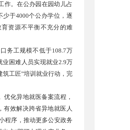
工作。在公办园在园幼儿占
不少于
4000
个公办学位，逐
教育资源不平衡不充分的难
人口务工规模不低于
108
.
7
万
就业困难人员实现就业
2
.
9
万
建筑工匠
”培训就业行动，完
。
优化异地就医备案流程，
，有效解决跨省异地就医人
”小程序，推动更多公安政务