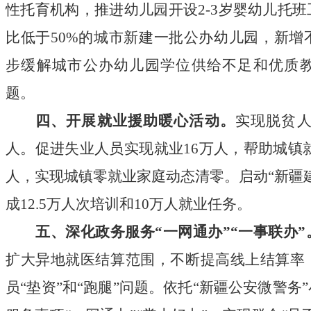
性托育机构，推进幼儿园开设
2
-
3
岁婴幼儿托班
比低于
50
%的城市新建一批公办幼儿园，新增
步缓解城市公办幼儿园学位供给不足和优质
题。
四、开展就业援助暖心活动。
实现脱贫
人。促进失业人员实现就业
16
万人，帮助城镇
人，实现城镇零就业家庭动态清零。启动
“
新疆
成
12
.
5
万人次培训和
10
万人就业任务。
五、深化政务服务
“
一网通办
”
“
一事联办
”
扩大异地就医结算范围，不断提高线上结算率
员
“
垫资
”和
“
跑腿
”问题。依托
“
新疆公安微警务