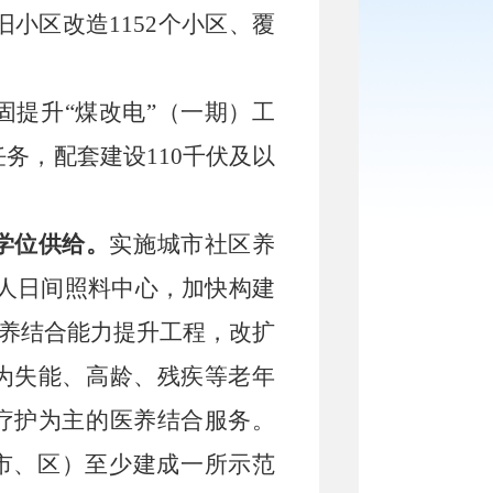
旧小区改造
1152
个小区、覆
固提升
“
煤改电
”（一期）工
任务，配套建设
110
千伏及以
学位供给。
实施城市社区养
人日间照料中心，加快构建
医养结合能力提升工程，改扩
为失能、高龄、残疾等老年
疗护为主的医养结合服务。
市、区）至少建成一所示范