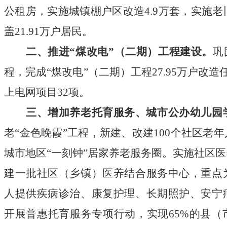
公租房，实施城镇棚户区改造
4
.
9
万套，实施老
盖
21
.
91
万户居民。
二、推进
“
煤改电
”（二期）工程建设。
巩
程，完成
“
煤改电
”（二期）工程
27
.
95
万户改造
上电网项目
32
项。
三、增加养老托育服务、城市公办幼儿园
老
“
金色晚霞
”工程，新建、改建
100
个社区老年
城市地区
“
一刻钟
”居家养老服务圈。实施社区
建一批社区（乡镇）医养结合服务中心，重点
人提供疾病诊治、康复护理、长期照护、安宁
开展普惠托育服务专项行动，实现
65
%的县（