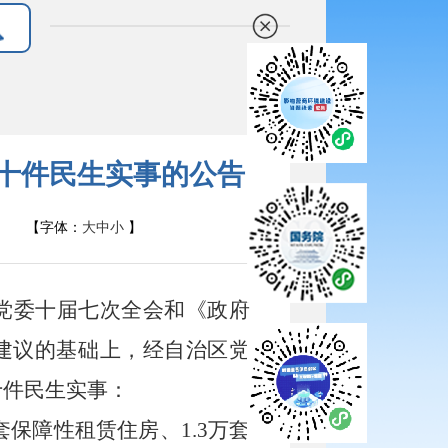
 十件民生实事的公告
【字体：
大
中
小
】
委十届七次全会和《政府
建议的基础上，经自治区党
十件民生实事：
套保障性租赁住房、
1
.
3
万套