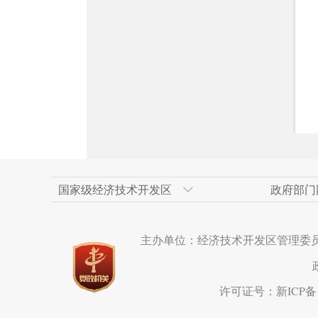
国家级经济技术开发区
政府部门
天津经济技术开发区
新疆维吾尔自治区政府网
上海浦东新区
乌鲁木齐市人民政府
人民网
广州经济技术开
乌鲁木齐市政府
重庆两江新区
米东区
新华网新疆频道
主办单位：经济技术开发区管理委
长沙经济技术开发区
克拉玛依市政府网
成都市
呼和浩特经济技
西安市
苏州工业园区
宁波市
水磨沟区
海南洋浦经济开
厦门市
达坂城区
许可证号：新ICP备19
温州经济技术开发区
营口经济技术开