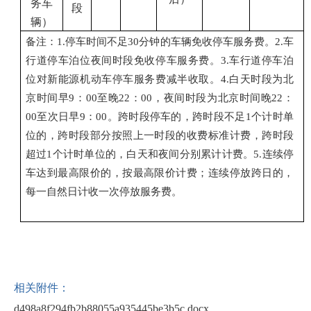
务车
段
辆）
备注：
1.
停车时间不足
30
分钟的车辆免收停车服务费。
2.
车
行道停车泊位夜间时段免收停车服务费。
3.
车行道停车泊
位对新能源
机动车
停车服务费减半收取。
4.
白天时段为北
京时间早
9
：
00
至晚
22
：
00
，夜间时段为北京时间晚
22
：
00
至次日早
9
：
00
。跨时段停车的，跨时段不足
1
个计时单
位的，跨时段部分按照上一时段的收费标准计费，跨时段
超过
1
个计时单位的，白天和夜间分别累计计费。
5.
连续停
车达到最高限价的，按最高限价计费；连续停放跨日的，
每一自然日计收一次停放服务费。
相关附件：
d498a8f294fb2b88055a935445be3b5c.docx