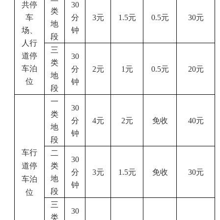
共停
30
类
车
分
3
元
1.5
元
0.5
元
30
元
地
场、
钟
段
人行
三
道停
30
类
车泊
分
2
元
1
元
0.5
元
20
元
地
位
钟
段
一
30
类
分
4
元
2
元
免收
40
元
地
钟
段
车行
二
30
道停
类
分
3
元
1.5
元
免收
30
元
地
车泊
钟
段
位
三
30
类