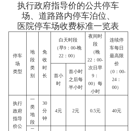
执行政府指导价的公共停车
场、道路路内停车泊位、
医院停车场收费标准一览表
夜间时
白天时段
连续停
段
（早
9
：
00-
晚
车每日
地
免
（晚
停车
22
：
00
）
最高限
段
收
22
：
00-
场
价
类
时
次日早
类型
首小时
（
0
：
00-
别
长
首小
9
：
之后每
24
：
时
00
）每
半小时
00
）
小时
一
30
执行
类
分
4
元
2
元
0.5
元
40
元
政府
地
钟
指导
段
价公
二