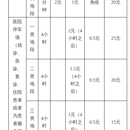
分
2
元
1
元
免收
20
元
地
钟
段
医院
一
停车
2
元（
4
类
4
小
场
小时之
0.5
元
25
元
地
时
（就
后）
段
诊、
急
诊、
二
1.5
元
类
4
小
（
4
小
复
0.5
元
20
元
地
时
时之
诊、
段
后）
住院
患者
或者
三
1
元（
4
为患
类
4
小
小时之
0.5
元
15
元
者服
地
时
后）