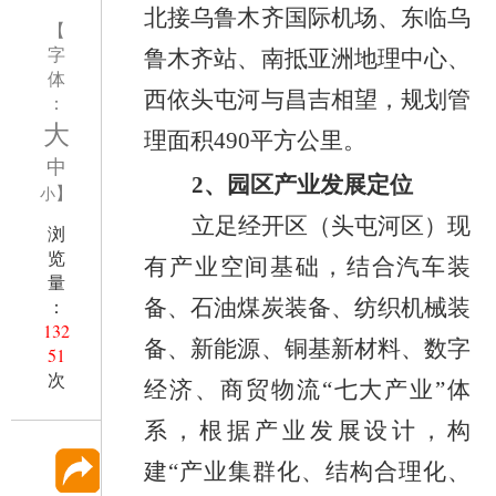
北接
乌鲁木齐国际机场、东临乌
【
字
鲁木齐站、南抵亚洲地理中心、
体
西依头屯河与昌吉相望，规划管
：
大
理面积
490
平方公里
。
中
2
、
园区产业发展定位
】
小
立足
经开区（头屯河区）
现
浏
览
有产业空间基础，
结合汽车装
量
：
备、石油煤炭装备、纺织机械装
132
备、新能源、铜基新材料、数字
51
次
经济、商贸物流
“七大产业”体
系，
根据产业发展设
计，
构
建
“
产业集
群化、结构合理化、