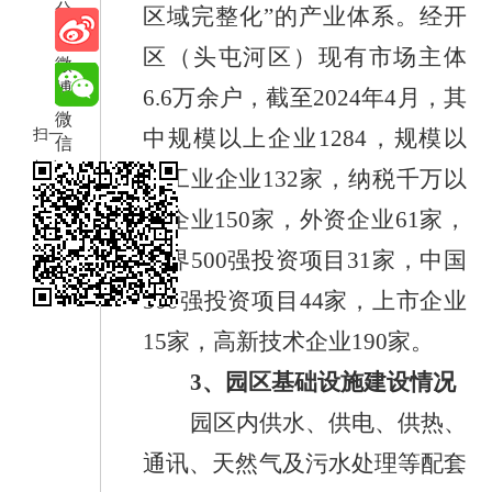
分
区域完整化
”的产业体系。
经开
享
区（头屯河区）
现有市场
主体
微
博
6.6
万余户，截至
2024
年
4
月，其
微
扫一
中规模以上企业
1284
，规模以
信
扫在
上工业企业
132
家，纳税千万以
手机
上企业
150
家，外资企业
61
家，
打开
世界
500
强投资项目
31
家，中国
当前
页
500
强投资项目
44
家，上市企业
15
家，高新技术企业
190
家。
3
、
园区基础设施建设情况
园区内供水、供电、供热、
通讯、天然气及污水处理等配套