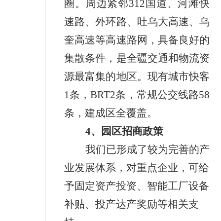
圈。周边紧邻
312
国道、河滩快
速路、外环路、吐乌大高速、乌
奎高速等高速路网，具备良好的
集散条件，是全疆交通和物流资
源最富集的地区。
现有
城市快客
1
条，
BRT
2
条
，常规公交线路
58
条，建成区全覆盖。
4
、
园区招商政策
我们
已
形成了较为完善的产
业发展
体系，
对重点企业，可给
予固定资产投资、智能工厂设备
补贴、投产达产奖励
等
相关
支