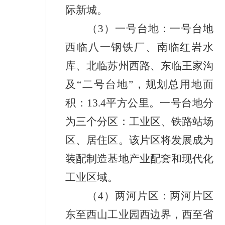
际新城。
（
3
）
一号台地
：
一号台地
西临八一钢铁厂、南临红岩水
库、北临苏州西路、东临王家沟
及
“二号台地”，规
划总用地面
积：
13.4
平方公里。一号台地分
为三个分区：工业区、铁路站场
区、居住区。该片区将发展成为
装配制造基地产业配套和现代化
工业区域。
（
4
）
两河片区
：
两河片区
东至西山工业园西边界，西至省