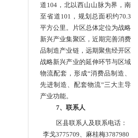
道
104
，北以西山山脉为界，南
至省道
101
，
规划总面积约
70.3
平方公里
。片区总体定位为战略
新兴产业集聚区，近期完善消费
品制造产业链，远期聚焦经开区
战略新兴产业的延伸环节与区域
物流配套，形
成
“消费品制造、
先进制造、配套物流”三
大主导
产业功能。
7
、联系人
区县联系人及联系电话：
李戈
3775709
、麻桂梅
3787980