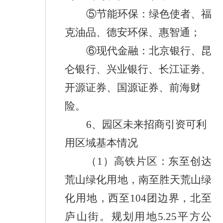
⑤
节能环保：
绿色使者、福
克油品、德安环保、
惠智通
；
⑥
现代金融：
北京银行、昆
仑银行、兴业银行、长江证劵、
开源证券、国源证券、前海财
险。
6
、
园区未来招商引资可利
用区域基本情况
（
1
）高铁片区：东至创达
荒山绿化用地，南至胜天荒山绿
化用地，西至
104
团边界，北至
庐山街。规划用地
5.25
平方公