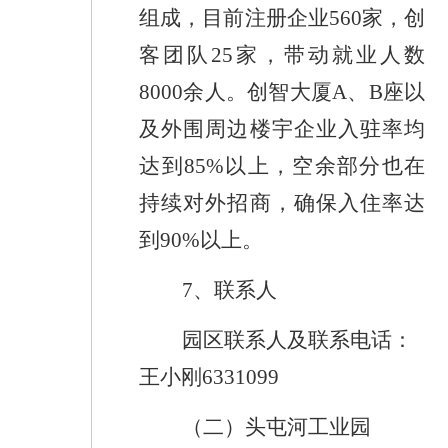
组成，目前注册企业
560
家，创
客团队
25
家，带动就业人数
8000
余人。创智大厦
A
、
B
座以
及外围周边楼宇企业入驻率均
达到
85%
以上，空余部分也在
持续对外招商，确保入住率达
到
90%
以上。
7
、
联系人
园区
联系人
及联系电话
：
王小刚
6331099
（二）头屯河工业园