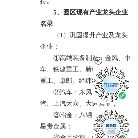
持
。
5
、
园区现有产业龙头企业
名录
（
1
）
巩固提升产业及龙头
企业：
①
高端装备制造：
金风
、中
车、
铁建重工、新研股份、三一
重工、卓郎、经纬纺机；
②
汽车：
东风、陕汽、广
汽、上汽大众、大道实业；
③
冶金：
八钢、光正、天山
星贵金属；
④
食品饮料：
中粮可口可