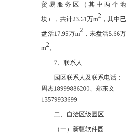
贸易服务区（其中两个地
2
块），共计
23.61
万
m
，其中已
2
盘活
17.95
万
m
，未盘活
5.66
万
2
m
。
7
、
联系人
园区
联系人
及联系电话
：
周杰
18999886200
、郑东文
13579933699
二、自治区级园区
（一）新疆软件园