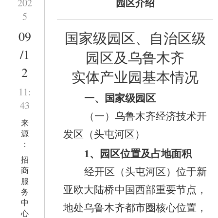
园区介绍
202
5
09
国家级园区、自治区级
/1
园区及乌鲁木齐
2
实体产业园基本情况
11:
一、国家级园区
43
（一）乌鲁木齐经济技术开
来
源
发区（头屯河区）
：
1
、
园
区
位置及占地面积
招
商
经开区（头屯河区）
位于
新
服
亚欧大陆桥中国西部
重要
节点，
务
中
地处
乌鲁木齐都市圈核心位置
，
心