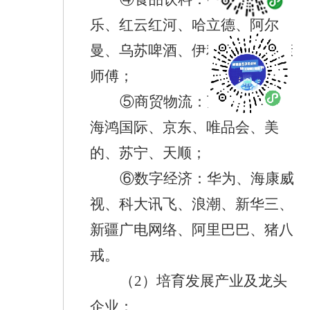
乐、红云红河、哈立德、阿尔
曼、乌苏啤酒、伊利、蒙牛、康
师傅；
⑤
商贸物流：
万达、宝能、
海鸿国际、京东、唯品会、美
的、苏宁、天顺；
⑥
数字经济
：华为、海康威
视、科大讯飞、浪潮、新华三、
新疆广电网络、阿里巴巴、猪八
戒。
（
2
）
培育发展产业及龙头
企业：