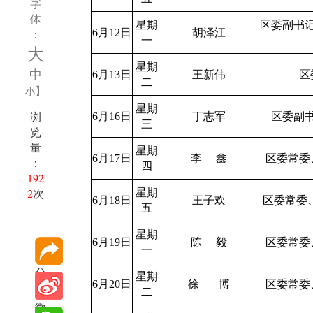
字
体
星期
区委副书
：
6月12日
胡泽江
一
大
星期
中
6月13日
王新伟
区
二
】
小
星期
浏
6月16日
丁志军
区委副
三
览
量
星期
6月17日
李
鑫
区委常委
：
四
192
2
次
星期
6月18日
王子欢
区委常委
五
星期
6月19日
陈
毅
区委常委
一
分
星期
6月20日
徐
博
区委常委
享
二
微