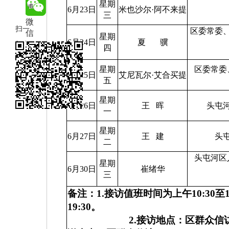
星期
博
6月23日
米也沙尔
·
阿不来提
三
微
扫一
区委常委
信
星期
6月24日
夏
骥
扫在
四
手机
星期
区委常委
打开
6月25日
艾尼瓦尔
·
艾合买提
五
当前
星期
页
6月26日
王
晖
头屯
一
星期
6月27日
王
建
头
二
头屯河区
星期
6月30日
崔绪华
三
备注：
1.
接访值班时间为上午
10:30
至
19:30
。
2.
接访地点：区群众信