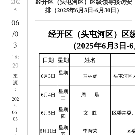
经开区（头屯河区）区级领导接访安
202
排（2025年6月3日-6月30日）
5
06
/0
经开区（头屯河区）区
3
（
2025
年
6
月
3
日
-6
18:
日期
星期
姓名
20
星期
来
6月3日
马林虎
头屯河区
二
源
：
星期
6月4日
周
晨
202
三
5-
星期
06-
6月5日
文
胜
区委常委
四
03
星期
【
6月11日
李向荣
区
五