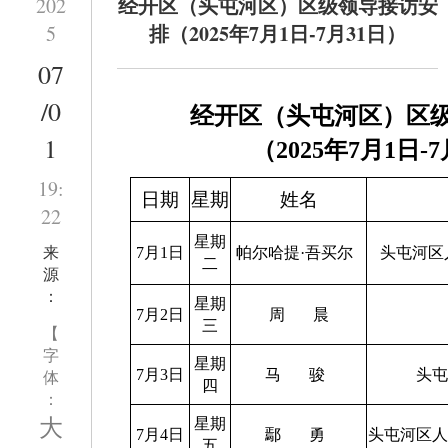
经开区（头屯河区）区级领导接访安
202
排（2025年7月1日-7月31日）
5
07
/0
经开区（头屯河区）区
1
（
2025
年
7
月
1
日
-7
19:
日期
星期
姓名
22
星期
来
7月1日
帕尔哈提
·
吾买尔
头屯河区
二
源
：
星期
7月2日
周
晨
三
【
字
星期
体
7月3日
马
骏
头
四
：
大
星期
7月4日
鄢
勇
头屯河区
五