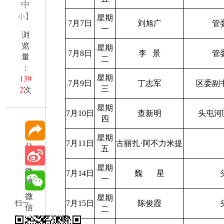
中
】
小
星期
7月7日
刘旭广
管
一
浏
览
星期
7月8日
李
景
管
量
二
：
139
星期
7月9日
丁志军
区委副
2
次
三
星期
7月10日
查新明
头屯河
四
星期
7月11日
古丽扎
·
阿不力米提
分
五
享
星期
微
7月14日
魏
星
一
博
微
星期
扫一
7月15日
陈俊霞
信
二
扫在