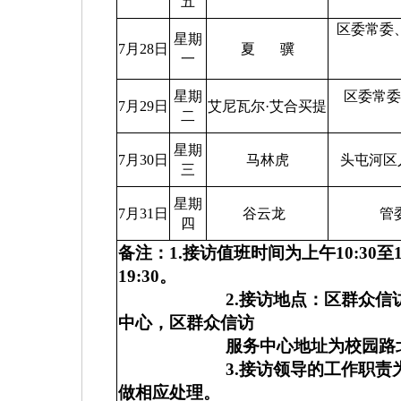
五
区委常委
星期
7月28日
夏
骥
一
星期
区委常
7月29日
艾尼瓦尔
·
艾合买提
二
星期
7月30日
马林虎
头屯河区
三
星期
7月31日
谷云龙
管
四
备注：
1.
接访值班时间为上午
10:30
至
19:30
。
2.
接访地点：区群众信
中心，区群众信访
服务中心地址为校园路
3.
接访领导的工作职责
做相应处理。