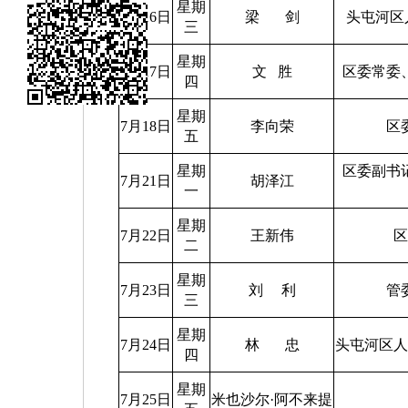
星期
手机
7月16日
梁
剑
头屯河区
三
打开
星期
当前
7月17日
文
胜
区委常委
四
页
星期
7月18日
李向荣
区
五
星期
区委副书
7月21日
胡泽江
一
星期
7月22日
王新伟
二
星期
7月23日
刘
利
管
三
星期
7月24日
林
忠
头屯河区
四
星期
7月25日
米也沙尔
·
阿不来提