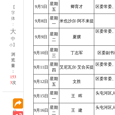
星期
【
9月5日
卿育才
区委常委
五
字
体
星期
9月8日
米也沙尔
·
阿不来提
：
一
大
区委常委
星期
9月9日
夏骥
中
二
】
小
星期
9月10日
丁志军
区委副书
浏
三
览
星期
区委常委
量
9月11日
艾尼瓦尔
·
艾合买提
四
：
153
星期
区委常委
9月12日
文胜
3
次
五
星期
头屯河区
9月15日
王
晖
一
星期
头屯河区
9月16日
王
建
分
二