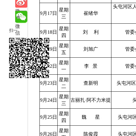
享
头屯河区
星期
微
9月17日
崔绪华
三
博
微
星期
扫一
信
9月18日
刘
利
管委
四
扫在
星期
手机
9月19日
刘旭广
管委
五
打开
星期
9月22日
李
景
管委
当前
一
页
星期
9月23日
查新明
头屯河
二
星期
9月24日
古丽扎
·
阿不力米提
三
星期
9月25日
魏
星
头屯河
四
星期
9月26日
陈俊霞
头屯河