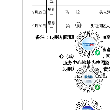
五
星期
9月29日
马
骏
头屯
一
星期
9月30日
梁
剑
头屯河区
二
备注：
1.
接访值班时间为上午
10:30
19:30
。
2.
接访地
心（或社区综治中心，
服务中心地址为校园路
3.
接访领导的工作职责
并做相应处理