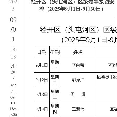
经开区（头屯河区）区级领导接访安
202
排（2025年9月1日-9月30日）
5
09
/0
经开区（头屯河区）区
1
（2025年9月1日-
18:
日期
星期
姓名
18
星期
来
9月1日
李向荣
区委
一
源
：
星期
区委副书
9月2日
胡泽江
二
202
5-
星期
9月3日
周
晨
09-
三
01
星期
18:4
9月4日
王新伟
区
四
0:06