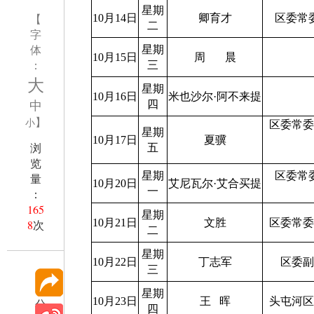
星期
【
10月14日
卿育才
区委常
二
字
体
星期
10月15日
周
晨
：
三
大
星期
10月16日
米也沙尔
·
阿不来提
中
四
】
小
区委常
星期
10月17日
夏骥
浏
五
览
星期
区委常
量
10月20日
艾尼瓦尔
·
艾合买提
一
：
165
星期
10月21日
文胜
区委常
8
次
二
星期
10月22日
丁志军
区委
三
星期
10月23日
王
晖
头屯河
分
四