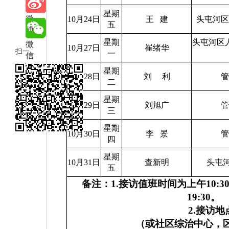
享
星期
微
10月24日
王
建
头屯河
五
博
星期
头屯河区
微
10月27日
崔绪华
扫一
一
信
扫在
星期
10月28日
刘
利
手机
二
打开
星期
10月29日
刘旭广
三
当前
页
星期
10月30日
李
景
四
星期
10月31日
查新明
头屯
五
备注：
1.
接访值班时间为上午
10:3
19:30
。
2.
接访地
（或社区综治中心，