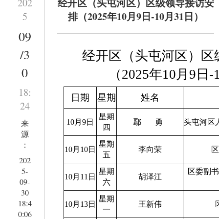
经开区（头屯河区）区级领导接访安
202
排（2025年10月9日-10月31日）
5
09
/3
经开区（头屯河区）区
0
（2025年10月9日-
18:
日期
星期
姓名
24
星期
来
10月9日
鄢
勇
头屯河区
四
源
：
星期
10月10日
李向荣
五
202
5-
星期
区委副
10月11日
胡泽江
09-
六
30
星期
18:4
10月13日
王新伟
一
0:06