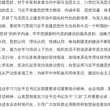
党建思想，对于丰富和发展当代中国马克思主义、21世纪马克思
远的意义。习近平党建思想博大精深、内涵丰富、思想深邃、体
，开辟了马克思主义建党学说中国化时代化的新境界，为深入推
指南。要把学习贯彻习近平党建思想作为当前和今后一个时期的
个坚持”的科学内涵，牢牢把握新时代党的建设的最高原则、战略
认同、思想认同、理论认同、情感认同，推动新疆党的建设不断
工作，着力在学习培训上下功夫，组织党员干部读原著学原文悟
上见行动，全方位多角度做好宣传报道，加强体系化学理化研究
上求实效，坚决扛起管党治党政治责任，自觉运用习近平党建思
面从严治党各项工作，为铸牢中华民族共同体意识、建设社会主
传达学习习近平总书记近期重要讲话重要指示精神。会议强调，
讲话精神，认真贯彻落实习近平总书记关于“三农”工作重要论述
推进农业农村现代化，引导广大农民群众用勤劳和智慧创造更加