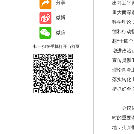
分享
出习近平
重大而深
微博
科学理论
循和行动
微信
想“十四
扫一扫在手机打开当前页
增进政治
宣传贯彻
理论阐释
落实转化
措抓好全
会议
时的重要
地，扎实