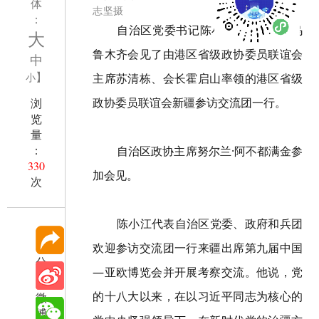
体
志坚摄
：
自治区党委书记陈小江6月26日在乌
大
鲁木齐会见了由港区省级政协委员联谊会
中
】
主席苏清栋、会长霍启山率领的港区省级
小
政协委员联谊会新疆参访交流团一行。
浏
览
量
：
自治区政协主席努尔兰·阿不都满金参
330
加会见。
次
陈小江代表自治区党委、政府和兵团
欢迎参访交流团一行来疆出席第九届中国
分
—亚欧博览会并开展考察交流。他说，党
享
的十八大以来，在以习近平同志为核心的
微
博