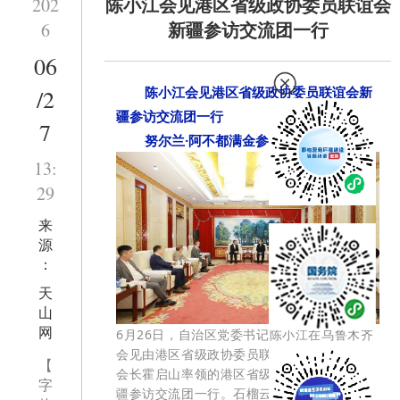
陈小江会见港区省级政协委员联谊会
202
新疆参访交流团一行
6
06
陈小江会见港区省级政协委员联谊会新
/2
疆参访交流团一行
7
努尔兰·阿不都满金参加会见
13:
29
来
源
：
天
山
网
6月26日，自治区党委书记陈小江在乌鲁木齐
会见由港区省级政协委员联谊会主席苏清栋、
【
会长霍启山率领的港区省级政协委员联谊会新
字
疆参访交流团一行。石榴云/新疆日报记者 崔