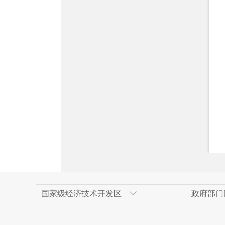
国家级经济技术开发区
政府部门
天津经济技术开发区
新疆维吾尔自治区政府网
上海浦东新区
乌鲁木齐市人民政府
人民网
广州经济技术开
乌鲁木齐市政府
重庆两江新区
米东区
新华网新疆频道