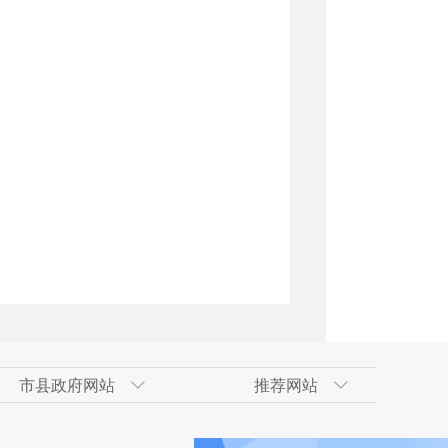
市县政府网站
推荐网站
术开发区
政府网
技术开发区（工业
合肥经济技术开发区
吐鲁番地区政府网
南京市
天山区