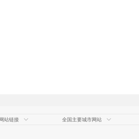
网站链接
全国主要城市网站
发区
网
青岛经济技术开发区
奇台县政府网
广州市
高新技术产业开发区（新市区）
北京经济技
伊犁州人民
大连市
甘泉堡经济