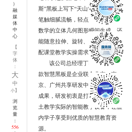
）
斯”黑板上写下“天山雪松”四个字，
融
媒
笔触细腻流畅，轻点工具栏，小学
体
中
数学的立体几何图形瞬间生成，还
心
能随意拉伸、旋转、剖切，完美适
【
配课堂教学实操需求。
字
体
该公司总经理丁礼平介绍，这
：
大
款智慧黑板是企业联合北京、南
中
京、广州共享研发中心自主攻关的
】
小
成果，研发初衷是打造贴合新疆本
浏
土教学实际的智能教学设备，让疆
览
量
内学子享受到优质的智慧教育资
：
556
源。