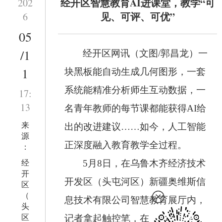
经开区智慧教育AI进课堂，教学“可
202
见、可评、可优”
6
05
/1
经开区网讯（文图/郭昌龙）一
1
块黑板能自动生成几何图形，一套
系统能精准分析师生互动数据，一
17:
13
名青年教师的每节课都能获得AI给
来
出的改进建议……如今，人工智能
源
正深度融入教育教学全过程。
：
经
5月8日，在乌鲁木齐经济技术
开
开发区（头屯河区）新疆奥维斯信
区
（
息技术有限公司智慧教育展厅内，
头
区
记者拿起触控笔，在“AWS奥维