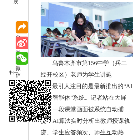
次
分
享
微
博
乌鲁木齐市第156中学（兵二
微
扫一
经开校区）老师为学生讲题
信
扫在
最引人注目的是最新推出的“AI
手机
教学智能体”系统。记者站在大屏
打开
前，一段课堂画面被系统自动捕
当前
页
捉：AI算法实时分析出教师授课轨
迹、学生应答频次、师生互动热