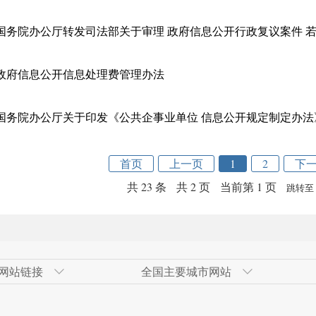
国务院办公厅转发司法部关于审理 政府信息公开行政复议案件 
政府信息公开信息处理费管理办法
国务院办公厅关于印发《公共企事业单位 信息公开规定制定办法
首页
上一页
1
2
下
共 23 条
共 2 页
当前第 1 页
跳转至
网站链接
全国主要城市网站
发区
网
青岛经济技术开发区
奇台县政府网
广州市
高新技术产业开发区（新市区）
北京经济技
伊犁州人民
大连市
甘泉堡经济