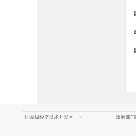
国家级经济技术开发区
政府部门
天津经济技术开发区
新疆维吾尔自治区政府网
上海浦东新区
乌鲁木齐市人民政府
人民网
广州经济技术开
乌鲁木齐市政府
重庆两江新区
米东区
新华网新疆频道